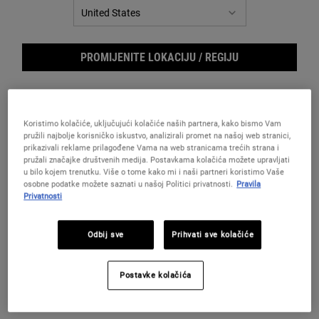
PROMIJENITE LOKACIJU / REGIJU
Istine i mitovi o retinolu
Koristimo kolačiće, uključujući kolačiće naših partnera, kako bismo Vam
pružili najbolje korisničko iskustvo, analizirali promet na našoj web stranici,
prikazivali reklame prilagođene Vama na web stranicama trećih strana i
pružali značajke društvenih medija. Postavkama kolačića možete upravljati
u bilo kojem trenutku. Više o tome kako mi i naši partneri koristimo Vaše
osobne podatke možete saznati u našoj Politici privatnosti.
Pravila
Privatnosti
Odbij sve
Prihvati sve kolačiće
Postavke kolačića