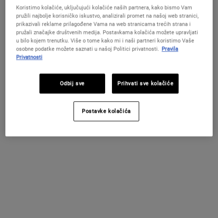
IZBORNIK FILTERA
Koristimo kolačiće, uključujući kolačiće naših partnera, kako bismo Vam
pružili najbolje korisničko iskustvo, analizirali promet na našoj web stranici,
prikazivali reklame prilagođene Vama na web stranicama trećih strana i
pružali značajke društvenih medija. Postavkama kolačića možete upravljati
PROMIJENITE LOKACIJU / REGIJU
u bilo kojem trenutku. Više o tome kako mi i naši partneri koristimo Vaše
osobne podatke možete saznati u našoj Politici privatnosti.
Pravila
Privatnosti
Odbij sve
Prihvati sve kolačiće
Postavke kolačića
Midnight Recovery Concentrate
Noćno ulje za lice koje vidljivo obnavlja
kožu dok spavate.
4.8
(300)
Odaberite veličinu