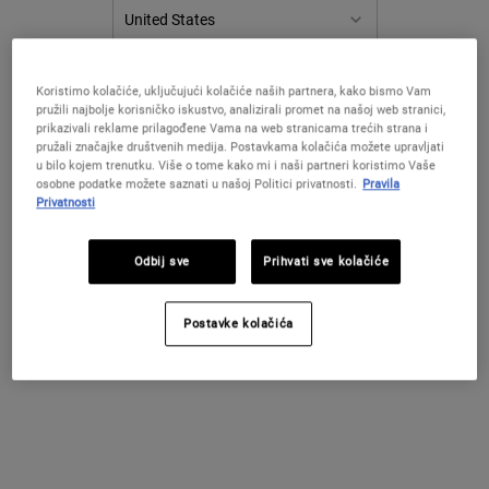
PROMIJENITE LOKACIJU / REGIJU
Koristimo kolačiće, uključujući kolačiće naših partnera, kako bismo Vam
pružili najbolje korisničko iskustvo, analizirali promet na našoj web stranici,
prikazivali reklame prilagođene Vama na web stranicama trećih strana i
pružali značajke društvenih medija. Postavkama kolačića možete upravljati
u bilo kojem trenutku. Više o tome kako mi i naši partneri koristimo Vaše
osobne podatke možete saznati u našoj Politici privatnosti.
Pravila
Privatnosti
Amino Acid Shampoo
Amino Acid Scalp Detox
Treatment Scrub
Odbij sve
Prihvati sve kolačiće
Blagi šampon s kokosovim uljem i
Nježan piling za vlasište s morskom soli,
aminokiselinama, koji čisti i omekšava
salicilnom kiselinom i aminokiselinama za
kosu.
detoksikaciju vlasišta sklonog
Postavke kolačića
prekomjernoj proizvodnji ulja.
4.7
(40)
4.5
(4)
Odaberite veličinu
Jedna Veličina Dostupna
250 ml
29 €
62 €