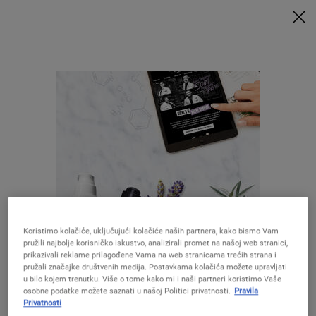
UZ MINIMALNU POTROŠNJU OD 79€ UZ ODGOVARAJUĆI KOD
DOBIVATE POKLONE 🎁
KUPITE SADA
0
MOJA
0 PROIZVOD
PRODAVAONICE
KOŠARICA
Traži
Main content
Služba za korisnike
NAJČEŠĆE POSTAVLJENA PITANJA
Kiehl’s je ponosan na dugu tradiciju pružanja usluga našim
kupcima, našim susjedstvima i našim zajednicama.
Koristimo kolačiće, uključujući kolačiće naših partnera, kako bismo Vam
Otkrijte neke od jedinstvenih usluga koje nudimo online i u
pružili najbolje korisničko iskustvo, analizirali promet na našoj web stranici,
prodavaonicama kako bismo mogli pružiti optimalnu
prikazivali reklame prilagođene Vama na web stranicama trećih strana i
Izgleda da ste u The United States
pomoć.
pružali značajke društvenih medija. Postavkama kolačića možete upravljati
u bilo kojem trenutku. Više o tome kako mi i naši partneri koristimo Vaše
osobne podatke možete saznati u našoj Politici privatnosti.
Pravila
Privatnosti
GDJE MOGU KUPITI KIEHL'S PROIZVODE?
Niste u United States ?Promijenite lokaciju