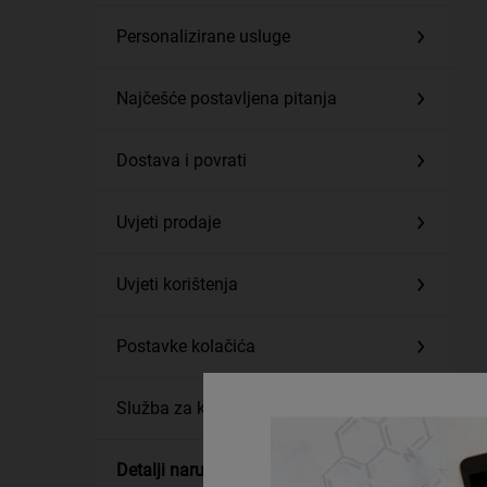
Personalizirane usluge
Najčešće postavljena pitanja
Dostava i povrati
Uvjeti prodaje
Uvjeti korištenja
Postavke kolačića
Služba za korisnike
Detalji narudžbe