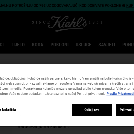
IMALNU POTROŠNJU OD 79€ UZ ODGOVARAJUĆI KOD DOBIVATE POKLONE 🎁
KUP
CI
TIJELO
KOSA
POKLONI
USLUGE
SAVJETI
PONU
ačiće, uključujući kolačiće naših partnera, kako bismo Vam pružili najbolje korisničko iskus
šoj web stranici, prikazivali reklame prilagođene Vama na web stranicama trećih strana i 
DETALJI NARUDŽBE
štvenih medija. Postavkama kolačića možete upravljati u bilo kojem trenutku. Više o tome
istimo Vaše osobne podatke možete saznati u našoj Politici privatnosti.
Pravila Privatnosti
e kolačića
Odbij sve
Prihvati
Kako bismo Vaše iskustvo s narudžbom učinili što lakši
naručivanju na kiehls.hr.