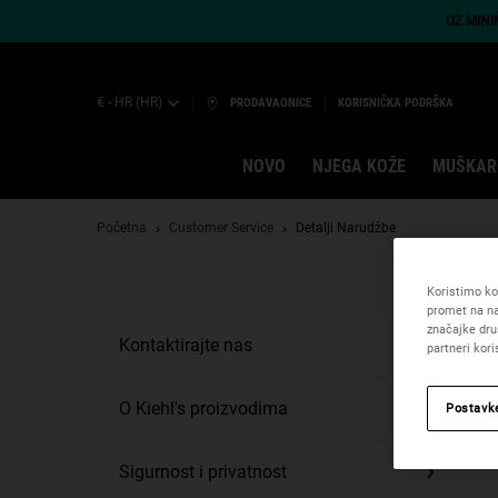
UZ MIN
€ - HR (HR)
PRODAVAONICE
KORISNIČKA PODRŠKA
NOVO
NJEGA KOŽE
MUŠKAR
Main content
Početna
Customer Service
Detalji Narudžbe
Koristimo kol
promet na na
značajke dru
Kontaktirajte nas
partneri kor
O Kiehl's proizvodima
Postavk
Sigurnost i privatnost