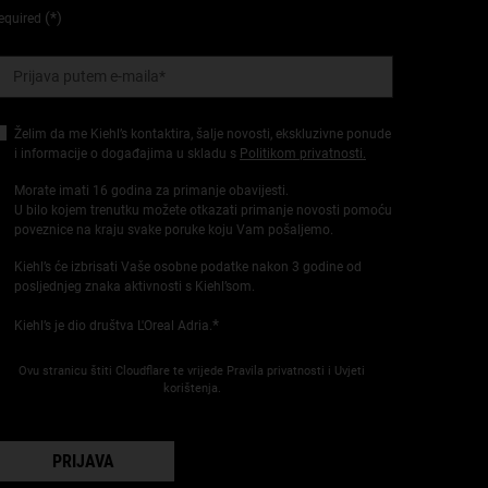
(*)
equired
Prijava putem e-maila
*
Želim da me Kiehl’s kontaktira, šalje novosti, ekskluzivne ponude
i informacije o događajima u skladu s
Politikom privatnosti.
Morate imati 16 godina za primanje obavijesti.
U bilo kojem trenutku možete otkazati primanje novosti pomoću
poveznice na kraju svake poruke koju Vam pošaljemo.
Kiehl’s će izbrisati Vaše osobne podatke nakon 3 godine od
posljednjeg znaka aktivnosti s Kiehl’som.
*
Kiehl’s je dio društva L'Oreal Adria.
Ovu stranicu štiti Cloudflare te vrijede Pravila privatnosti i Uvjeti
korištenja.
PRIJAVA