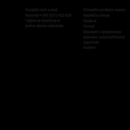
Pošaljite nam e-mail
Pronađite prodajno mjesto
Nazovite +385 (0)72 602 028
Najčešća pitanja
*cijena se obračunava
Dostava
prema cjeniku operatera
Povrati
Obavijest o sprječavanju
prijevara i automatiziranoj
sigurnosti
Karijere