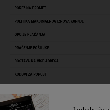
POREZ NA PROMET
POLITIKA MAKSIMALNOG IZNOSA KUPNJE
OPCIJE PLAĆANJA
PRAĆENJE POŠILJKE
DOSTAVA NA VIŠE ADRESA
KODOVI ZA POPUST
POVIJEST NARUDŽBI