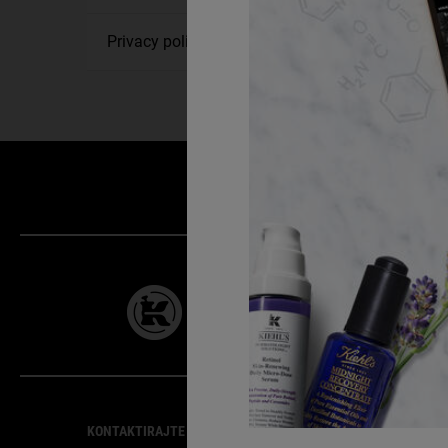
Privacy policy
28 DANA
GARANCIJE
Footer navigation
KONTAKTIRAJTE NAS
SLUŽBA ZA KORISNIKE