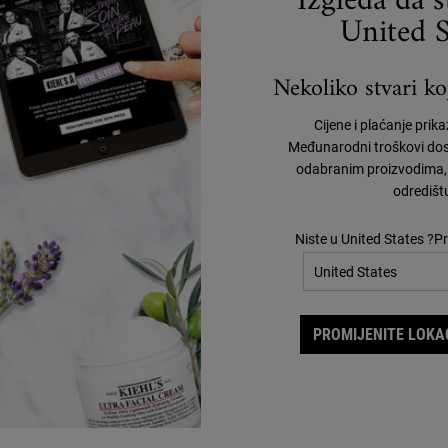
Izgleda da 
United S
Nekoliko stvari koj
Cijene i plaćanje prik
Međunarodni troškovi dos
odabranim proizvodima, 
odredišt
Niste u United States ?Pr
BESPLATNA
DOSTAVA
POSEBNE
PONUDE
PROMIJENITE LOKAC
O KIEHL'SU
E