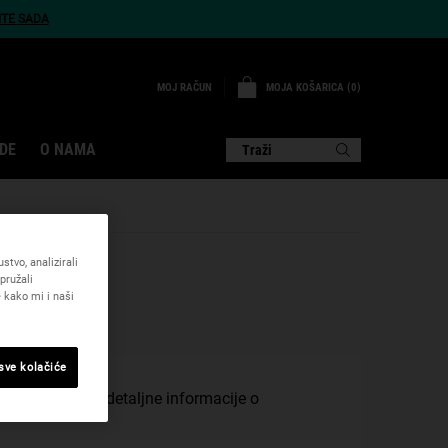
ITE SADA
MOJA KOŠARICA
0
MOJ RAČUN
0 PROIZVOD
DE
O NAMA
Traži
tvo, analizirali
pružali
 kako mi i naši
 sve kolačiće
m, pružili smo detaljne informacije o