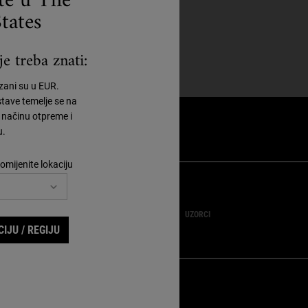
ste u The
tates
e treba znati:
azani su u EUR.
tave temelje se na
načinu otpreme i
u.
omijenite lokaciju
POKLONI
UZORCI
IJU / REGIJU
-MAIL PRIJAVA