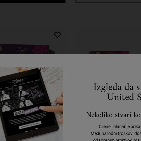
Izgleda da 
United S
Nekoliko stvari koj
on's Treatings Gift Set
Duo It For The Hydrati
Cijene i plaćanje prik
Set
Međunarodni troškovi dos
odabranim proizvodima, 