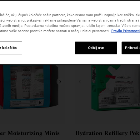
ačiće, uključujući kolačiće naših partnera, kako bismo Vam pružili najbolje korisničko iskus
šoj web stranici, prikazivali reklame prilagođene Vama na web stranicama trećih strana i 
štvenih medija. Postavkama kolačića možete upravljati u bilo kojem trenutku. Više o tome
istimo Vaše osobne podatke možete saznati u našoj Politici privatnosti.
Pravila Privatnosti
e kolačića
Odbij sve
Prihvati
er Moisturizing Minis
Hydration Refillery Pok