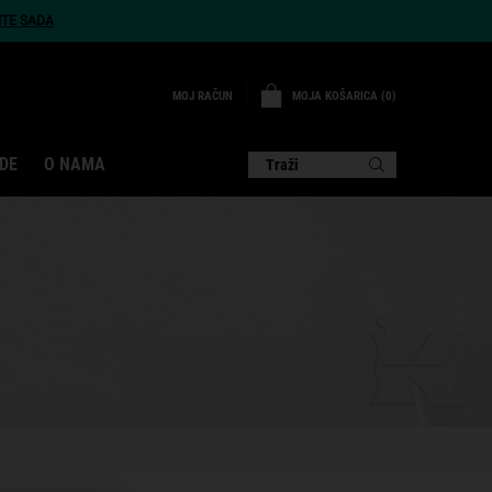
ITE SADA
MOJA KOŠARICA
0
MOJ RAČUN
0 PROIZVOD
DE
O NAMA
Traži