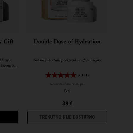
 Gift
Double Dose of Hydration
hl'sovu
Set hidratantnih proizvoda za lice i tijelo
 kremu za
kožu.
5.0
(1)
Jedna Veličina Dostupna
Set
39 €
IFT SET
DA HYDRATION ALL THE WAY GIFT SET BUDE DOSTUPAN/DOSTUP
DOUBLE DOSE OF 
TRENUTNO NIJE DOSTUPNO