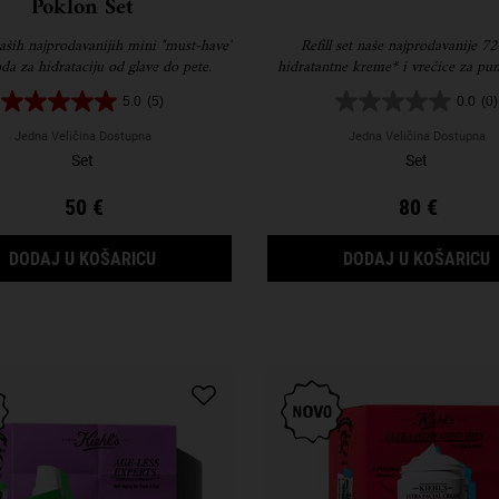
Poklon Set
naših najprodavanijih mini "must-have"
Refill set naše najprodavanije 72
da za hidrataciju od glave do pete.
hidratantne kreme* i vrećice za pun
koristi 61% manje plastike.
5.0
(5)
0.0
(0)
Jedna Veličina Dostupna
Jedna Veličina Dostupna
Set
Set
50 €
80 €
MASTER MOISTURIZING MINIS POKLON SET
DODAJ U KOŠARICU
DODAJ U KOŠARICU