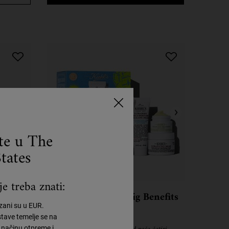
ste u The
tates
e treba znati:
on Gift
Mini Moistures, Big Benefits
azani su u EUR.
Gift Set
tave temelje se na
načinu otpreme i