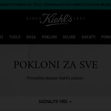
IMALNU POTROŠNJU OD 79€ UZ ODGOVARAJUĆI KOD DOBIVATE POKLONE 🎁
KUP
CI
TIJELO
KOSA
POKLONI
USLUGE
SAVJETI
PONU
POKLONI ZA SVE
Pronađite idealan Kiehl's poklon.
SAZNAJTE VIŠE
＋