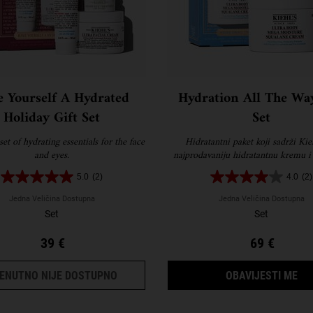
 Yourself A Hydrated
Hydration All The Way
Holiday Gift Set
Set
et of hydrating essentials for the face
Hidratantni paket koji sadrži Kie
and eyes.
najprodavaniju hidratantnu kremu i
tijelo za glatku, hidratiziranu 
5.0
(2)
4.0
(2)
Jedna Veličina Dostupna
Jedna Veličina Dostupna
Set
Set
39 €
69 €
HAVE YOURSELF A HYDRATED HOLIDAY G
KA
ENUTNO NIJE DOSTUPNO
OBAVIJESTI ME