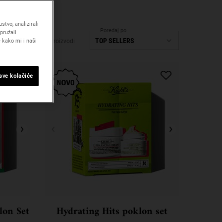
tvo, analizirali
Poredaj po
pružali
 kako mi i naši
30 Proizvodi
 sve kolačiće
lon Set
Hydrating Hits poklon set