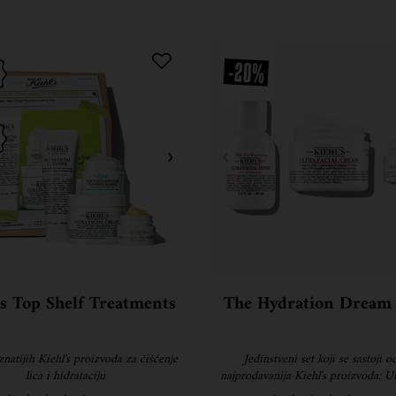
's Top Shelf Treatments
The Hydration Dream
znatijih Kiehl's proizvoda za čišćenje
Jedinstveni set koji se sastoji o
lica i hidrataciju
najprodavanija Kiehl's proizvoda: Ul
Cream i Creamy Eye Treatment s 