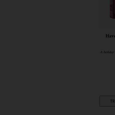
Have
A holiday s
TR