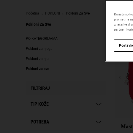
Početna
POKLONI
Pokloni Za Sve
Koristimo kol
promet na na
Pokloni Za Sve
značajke dru
partneri kor
Pokloni za sve
PO KATEGORIJAMA
Postavk
Pokloni za njega
Pokloni za nju
Pokloni za sve
FILTRIRAJ
TIP KOŽE
POTREBA
Mast