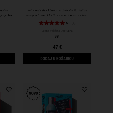
-satne
Set s naša dva klasika za hidrataciju koji se
jenje koja
sastoji od naše #1 Ultra Facial kreme za lice i
Creamy Eye Treatment wih avokado za
5.0
(4)
okoloočno područje
Jedna Veličina Dostupna
Set
47 €
HYDRATION REFILLERY POKLON SET
HYDRATING HITS POK
DODAJ U KOŠARICU