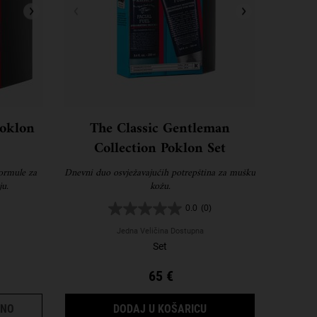
poklon
The Classic Gentleman
Collection Poklon Set
formule za
Dnevni duo osvježavajućih potrepština za mušku
ju.
kožu.
0.0
(0)
Jedna Veličina Dostupna
Set
65 €
ULTRA HYDRATING HITS POKLON SET
THE CLASSIC GENTLE
PNO
DODAJ U KOŠARICU