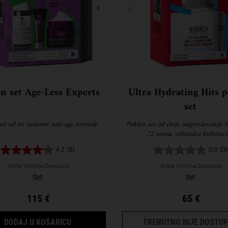
n set Age-Less Experts
Ultra Hydrating Hits 
set
et od tri osnovne anti-age formule.
Poklon set od dvije najprodavanije 
72-satnu, vrhunsku hidrataci
4.2
(6)
0.0
(0)
Jedna Veličina Dostupna
Jedna Veličina Dostupna
Set
Set
115 €
65 €
POKLON SET AGE-LESS EXPERTS
DODAJ U KOŠARICU
TRENUTNO NIJE DOSTU