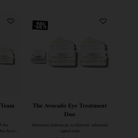
 Team
The Avocado Eye Treatment
Duo
d dva
Intenzivna hidratacija za blistaviji, odmorniji
tra Facial
izgled očiju
avokadom.