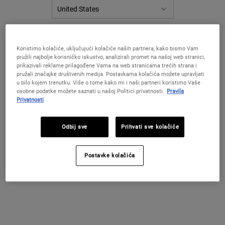
IZBORNIK FILTERA
PROMIJENITE LOKACIJU / REGIJU
Koristimo kolačiće, uključujući kolačiće naših partnera, kako bismo Vam
pružili najbolje korisničko iskustvo, analizirali promet na našoj web stranici,
prikazivali reklame prilagođene Vama na web stranicama trećih strana i
pružali značajke društvenih medija. Postavkama kolačića možete upravljati
u bilo kojem trenutku. Više o tome kako mi i naši partneri koristimo Vaše
osobne podatke možete saznati u našoj Politici privatnosti.
Pravila
Privatnosti
Odbij sve
Prihvati sve kolačiće
Nourishing Olive Fruit Oil
Olive Fruit Oil Deeply Reparative
Conditioner
Hair Mask
Regenerator lagane teksture za suhu kosu.
Maska za dubinsku hidrataciju suhe kose.
Postavke kolačića
4.9
(10)
4.8
(16)
Jedna Veličina Dostupna
Jedna Veličina Dostupna
500 ml
250 ml