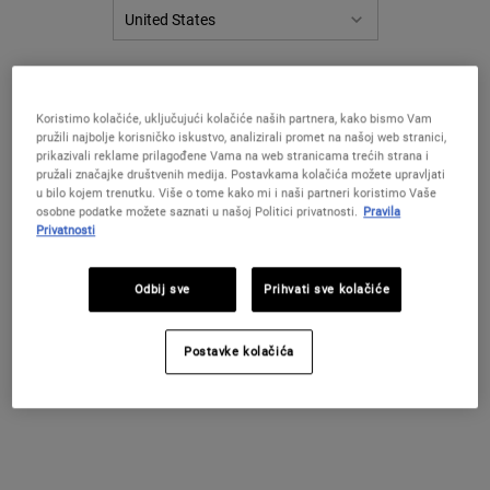
SAZNAJTE VIŠE
＋
POREDAJ PO
3 Proizvodi
FILTRIRAJ
PROMIJENITE LOKACIJU / REGIJU
IZBORNIK FILTERA
Koristimo kolačiće, uključujući kolačiće naših partnera, kako bismo Vam
pružili najbolje korisničko iskustvo, analizirali promet na našoj web stranici,
prikazivali reklame prilagođene Vama na web stranicama trećih strana i
pružali značajke društvenih medija. Postavkama kolačića možete upravljati
u bilo kojem trenutku. Više o tome kako mi i naši partneri koristimo Vaše
osobne podatke možete saznati u našoj Politici privatnosti.
Pravila
Privatnosti
Odbij sve
Prihvati sve kolačiće
Postavke kolačića
Ultimate Strength Hand Salve
Liquid Hand Soap
Bogata, hidratantna krema za suhe i
Naša posebna formulacija sapuna za ruke
aktivne ruke.
od kokosa, vitamina E i botaničkih
ekstrakata - uključujući kamilicu i aloe
veru - za nježno čišćenje, umirivanje i
4.8
(68)
4.6
(8)