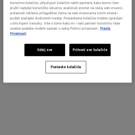
Koristimo kolačiće, uključujući kolačiće naših partnera, kako bismo Vam
pružili najbolje korisničko iskustvo, analizirali promet na našoj web stranici,
prikazivali reklame prilagođene Vama na web stranicama trećih strana i
pružali značajke društvenih medija. Postavkama kolačića možete upravljati
u bilo kojem trenutku. Više o tome kako mi i naši partneri koristimo Vaše
PROMIJENITE LOKACIJU / REGIJU
osobne podatke možete saznati u našoj Politici privatnosti.
Pravila
Privatnosti
Odbij sve
Prihvati sve kolačiće
Retinol Skin-Renewing Daily
Retinol Fast Release Wrinkle-
Postavke kolačića
Micro-Dose Serum
Reducing Night Serum
Snažan serum protiv bora s retinolom koji
Snažni noćni serum bogat retinolom
vidljivo smanjuje bore, učvršćuje kožu i
pomaže ubrzati obnovu površinskih
poboljšava teksturu kože uz minimalne
stanica kože za vidljivo umanjene fine
nelagodne nuspojave.
linije, bore i duboke bore.
4.5
(395)
4.5
(17)
Odaberite veličinu
Jedna Veličina Dostupna
28 ml
97 €
93 €