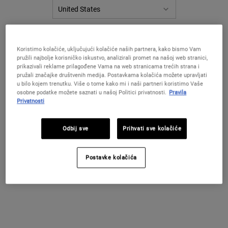
IZBORNIK FILTERA
PROMIJENITE LOKACIJU / REGIJU
Koristimo kolačiće, uključujući kolačiće naših partnera, kako bismo Vam
pružili najbolje korisničko iskustvo, analizirali promet na našoj web stranici,
prikazivali reklame prilagođene Vama na web stranicama trećih strana i
pružali značajke društvenih medija. Postavkama kolačića možete upravljati
u bilo kojem trenutku. Više o tome kako mi i naši partneri koristimo Vaše
osobne podatke možete saznati u našoj Politici privatnosti.
Pravila
Privatnosti
Odbij sve
Prihvati sve kolačiće
Age Defender Eye Repair
Eye Fuel
Krema protiv znakova starenja kože za
Krema za područje oko očiju za muškarce
Postavke kolačića
muškarce, namijenjena za područje oko
s kofeinom i B3 vitaminom, koja pomaže
očiju, koja podiže i učvršćuje kožu te
smanjiti vidljivost podočnjaka i
vidljivo smanjuje podočnjake.
natečenost oka.
4.3
(23)
4.3
(12)
Jedna Veličina Dostupna
Jedna Veličina Dostupna
14 ml
15 ml