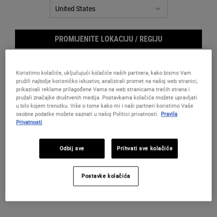
za
istu
stranicu.
PROMIJENITE LOKACIJU / REGIJU
Koristimo kolačiće, uključujući kolačiće naših partnera, kako bismo Vam
pružili najbolje korisničko iskustvo, analizirali promet na našoj web stranici,
prikazivali reklame prilagođene Vama na web stranicama trećih strana i
pružali značajke društvenih medija. Postavkama kolačića možete upravljati
u bilo kojem trenutku. Više o tome kako mi i naši partneri koristimo Vaše
osobne podatke možete saznati u našoj Politici privatnosti.
Pravila
Privatnosti
Odbij sve
Prihvati sve kolačiće
Lip 
Postavke kolačića