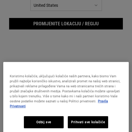
IZBORNIK FILTERA
PROMIJENITE LOKACIJU / REGIJU
Eye Fuel
Powerful-Strength Line-Reducing
Koristimo kolačiće, uključujući kolačiće naših partnera, kako bismo Vam
Concentrate
pružili najbolje korisničko iskustvo, analizirali promet na našoj web stranici,
prikazivali reklame prilagođene Vama na web stranicama trećih strana i
Krema za područje oko očiju za muškarce
Snažan serum s vitaminom C formuliran s
pružali značajke društvenih medija. Postavkama kolačića možete upravljati
s kofeinom i B3 vitaminom, koja pomaže
pomoću 12,5 % vitamina C i hijaluronske
u bilo kojem trenutku. Više o tome kako mi i naši partneri koristimo Vaše
smanjiti vidljivost podočnjaka i
kiseline.
osobne podatke možete saznati u našoj Politici privatnosti.
Pravila
natečenost oka.
4.3
(12)
4.7
(384)
Privatnosti
Jedna Veličina Dostupna
Odaberite veličinu
15 ml
Odbij sve
Prihvati sve kolačiće