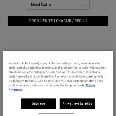
za
istu
stranicu.
PROMIJENITE LOKACIJU / REGIJU
Koristimo kolačiće, uključujući kolačiće naših partnera, kako bismo Vam
pružili najbolje korisničko iskustvo, analizirali promet na našoj web stranici,
Age 
prikazivali reklame prilagođene Vama na web stranicama trećih strana i
pružali značajke društvenih medija. Postavkama kolačića možete upravljati
u bilo kojem trenutku. Više o tome kako mi i naši partneri koristimo Vaše
osobne podatke možete saznati u našoj Politici privatnosti.
Pravila
Privatnosti
Odbij sve
Prihvati sve kolačiće
Serum protiv bora za muškarce, koji vidljivo učvršćuje kožu i
smanjuje izgled bora.