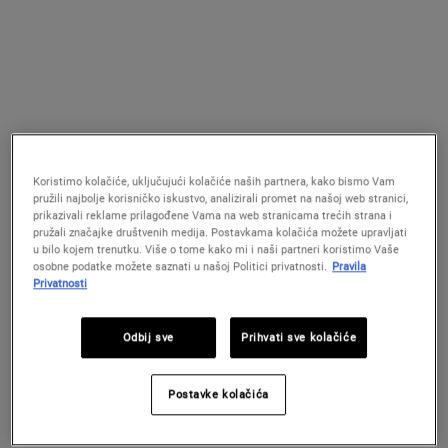
Powerful-Strength Line-Reducing
Clearly Corrective™ Dark Spot
Concentrate
Solution
Snažan serum s vitaminom C formuliran s
Serum protiv tamnih mrlja koji vidljivo
pomoću 12,5 % vitamina C i hijaluronske
poboljšava neravnomjeran izgled kože
kiseline.
4.7
(384)
4.0
(47)
Odaberite veličinu
Odaberite veličinu
Koristimo kolačiće, uključujući kolačiće naših partnera, kako bismo Vam
34 €
75 €
pružili najbolje korisničko iskustvo, analizirali promet na našoj web stranici,
prikazivali reklame prilagođene Vama na web stranicama trećih strana i
pružali značajke društvenih medija. Postavkama kolačića možete upravljati
POWERFUL-STRENGTH LINE-REDUCING
CLEARL
DODAJ U KOŠARICU
DODAJ U KOŠARICU
u bilo kojem trenutku. Više o tome kako mi i naši partneri koristimo Vaše
osobne podatke možete saznati u našoj Politici privatnosti.
Pravila
Privatnosti
(226.67 €/100 ml.)
(250 €/100 ml.)
Odbij sve
Prihvati sve kolačiće
Postavke kolačića