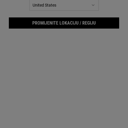
IZBORNIK FILTERA
PROMIJENITE LOKACIJU / REGIJU
Ultra Facial Cream
Creamy Eye Treatment with
Avocado
Naša najprodavanija krema za lice s
Hidratantna i hranjiva krema za područje
jedinstvenom formulom za sve tipove
oko očiju s uljem avokada.
kože.
4.7
(760)
4.6
(372)
Odaberite veličinu
Odaberite veličinu