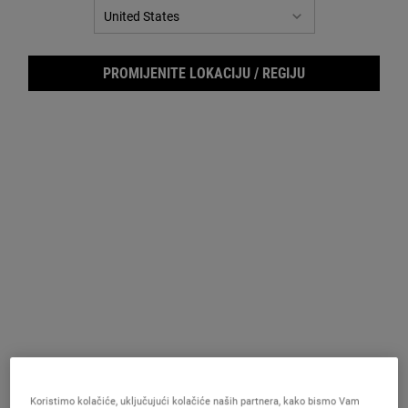
za
istu
stranicu.
PROMIJENITE LOKACIJU / REGIJU
Supe
Koristimo kolačiće, uključujući kolačiće naših partnera, kako bismo Vam