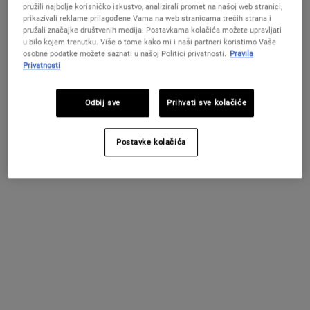
Lagana hidratantna krema sa snažnim 7 u 1 djelovanjem protiv
pružili najbolje korisničko iskustvo, analizirali promet na našoj web stranici,
znakova starenja kože koja klinički dokazano vidljivo učvršćuje i
prikazivali reklame prilagođene Vama na web stranicama trećih strana i
podiže kožu, smanjuje bore, pojačava blistavost, poboljšava
pružali značajke društvenih medija. Postavkama kolačića možete upravljati
elastičnost, stvara ujednačeniju teksturu i ton te doprinosi
u bilo kojem trenutku. Više o tome kako mi i naši partneri koristimo Vaše
zdravijem izgledu kože.
osobne podatke možete saznati u našoj Politici privatnosti.
Pravila
Privatnosti
Odaberite veličinu:
50 ml
75 ml
89 €
115 €
Selected
, 1 of 2
Selected
, 2 of 2
(178 €/100 ml.)
(153.33 €/100 ml.)
Odbij sve
Prihvati sve kolačiće
DOSTUPNO
Postavke kolačića
Stvorite Vlastiti Ljetni Ritual!
Uz kupnju od minimalno 79 € dobivate ljetni
poklon! U košarici odaberite kod koji najbolje
odgovara potrebama vaše kože: GLOW | REPAIR |
DETOX
KUPITE SADA
PDP Sections Accordion
Opis