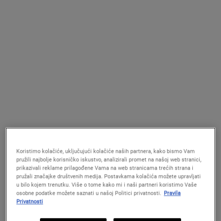
Jedna Veličina Dostupna
Odaberite veličinu
60 ml
45 €
62 €
EXPERTLY CLEAR BLEMISH-TREATING 
ULTRA 
DODAJ U KOŠARICU
DODAJ U KOŠARICU
(75 €/100 ml.)
(103.33 €/100 ml.)
Koristimo kolačiće, uključujući kolačiće naših partnera, kako bismo Vam
pružili najbolje korisničko iskustvo, analizirali promet na našoj web stranici,
prikazivali reklame prilagođene Vama na web stranicama trećih strana i
pružali značajke društvenih medija. Postavkama kolačića možete upravljati
u bilo kojem trenutku. Više o tome kako mi i naši partneri koristimo Vaše
osobne podatke možete saznati u našoj Politici privatnosti.
Pravila
Privatnosti