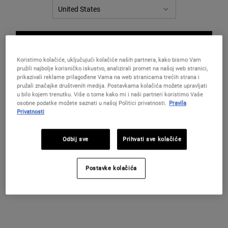
PROMIJENITE LOKACIJU / REGIJU
Koristimo kolačiće, uključujući kolačiće naših partnera, kako bismo Vam
pružili najbolje korisničko iskustvo, analizirali promet na našoj web stranici,
prikazivali reklame prilagođene Vama na web stranicama trećih strana i
pružali značajke društvenih medija. Postavkama kolačića možete upravljati
u bilo kojem trenutku. Više o tome kako mi i naši partneri koristimo Vaše
osobne podatke možete saznati u našoj Politici privatnosti.
Pravila
Privatnosti
Odbij sve
Prihvati sve kolačiće
Age-
Postavke kolačića