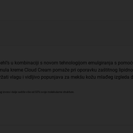
Kiehl’s u kombinaciji s novom tehnologijom emulgiranja s pomoć
rmula kreme Cloud Cream pomaže pri oporavku zaštitnog lipidno
žati vlagu i vidljivo popunjava za mekšu kožu mlađeg izgleda do
 izvora i dalje sadrže više od 50% svoje molekularne strukture.