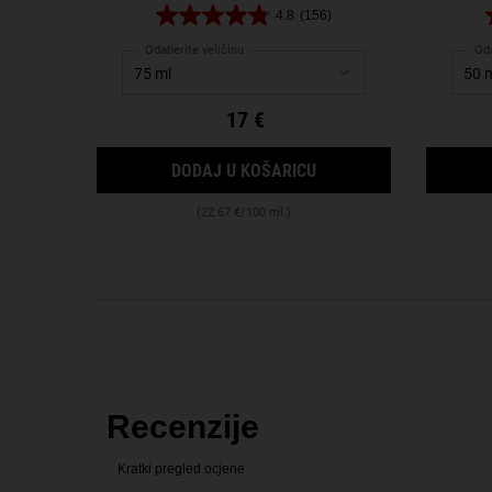
pobol
4.8
(156)
Odaberite veličinu
Oda
17 €
CALENDULA DEEP CLE
DODAJ U KOŠARICU
(22.67 €/100 ml.)
PDP Reviews