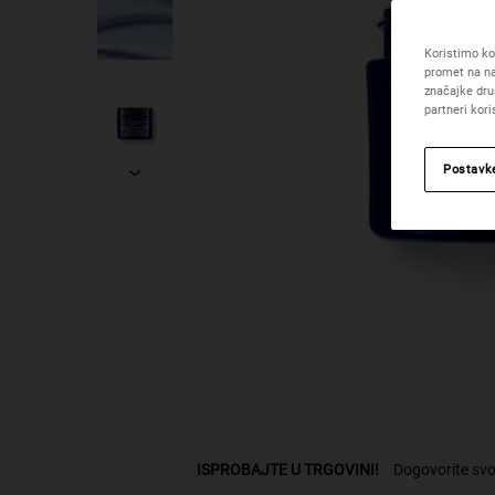
Koristimo kol
promet na na
značajke dru
partneri kor
Postavk
PDP Find A Store Section
ISPROBAJTE U TRGOVINI!
Dogovorite svo