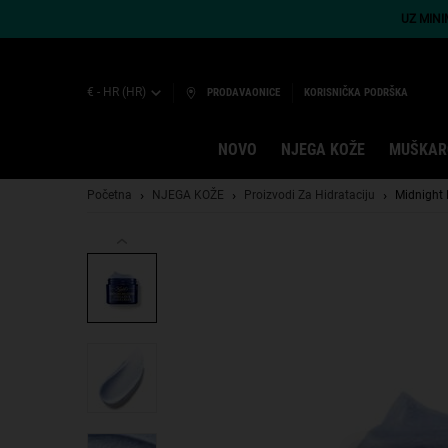
UZ MIN
€ - HR (HR)
PRODAVAONICE
KORISNIČKA PODRŠKA
NOVO
NJEGA KOŽE
MUŠKAR
Main content
Početna
NJEGA KOŽE
Proizvodi Za Hidrataciju
Midnight