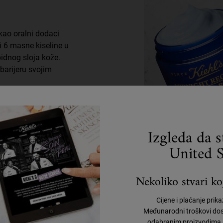
ao oralni dodaci
i 6 masne kiseline u
idnog sloja kože.
barijeru svojim
Izgleda da 
United S
Nekoliko stvari koj
Upotpunite svoju rutinu
Cijene i plaćanje prik
Otkrijte učinkovite formule i upotpunite svoju rutinu.
Međunarodni troškovi dos
odabranim proizvodima, 