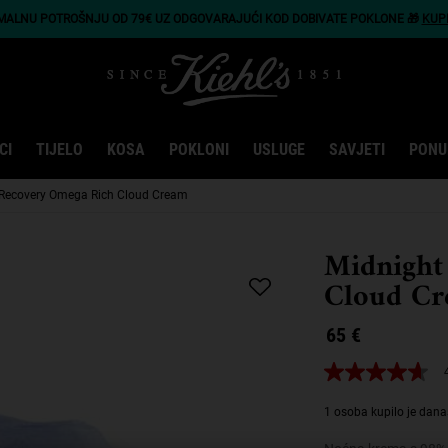
IMALNU POTROŠNJU OD 79€ UZ ODGOVARAJUĆI KOD DOBIVATE POKLONE 🎁
KUP
CI
TIJELO
KOSA
POKLONI
USLUGE
SAVJETI
PONU
 Recovery Omega Rich Cloud Cream
Midnight
Cloud C
65 €
4.7
od
5
1 osoba kupilo je dana
zvjezdica,
prosječna