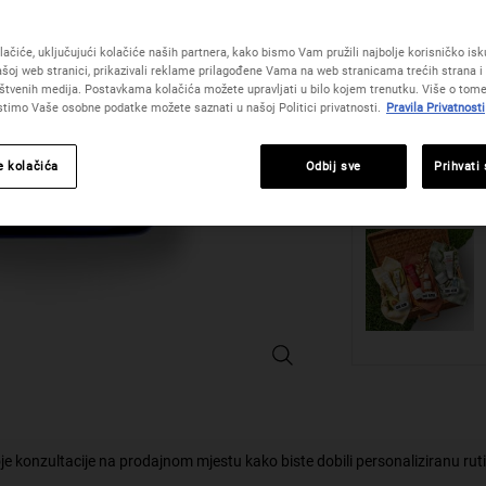
Noćna krema s 98% p
vrijednost
punoću i mekoću kož
ocjene.
Read
ačiće, uključujući kolačiće naših partnera, kako bismo Vam pružili najbolje korisničko iskus
One veličinu only
109
šoj web stranici, prikazivali reklame prilagođene Vama na web stranicama trećih strana i 
Reviews.
štvenih medija. Postavkama kolačića možete upravljati u bilo kojem trenutku. Više o tome
Poveznica
istimo Vaše osobne podatke možete saznati u našoj Politici privatnosti.
Pravila Privatnosti
za
istu
Količina
stranicu.
−
+
e kolačića
Odbij sve
Prihvati
Midnight Recovery Omega Rich Clo
je konzultacije na prodajnom mjestu kako biste dobili personaliziranu rut