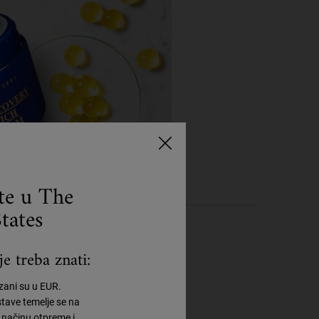
ste u The
tates
e treba znati:
azani su u EUR.
tave temelje se na
načinu otpreme i