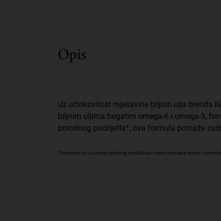
PDP Sections Accordion
Opis
Uz učinkovitost mješavine biljnih ulja brenda 
biljnim uljima bogatim omega-6 i omega-3, fo
prirodnog podrijetla*, ova formula pomaže zadr
*Smatramo da su sastojci prirodnog porijekla ako nakon postupka obrade iz prirodnog