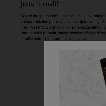
Jeste li znali?
Dok se omega masne kiseline obično konzumiraju k
prehrani, lokalno primijenjene esencijalne omega 3 
njezi kože mogu pomoći u obnavljanju zaštitnog lip
Unutar naših formula, omega kiseline jačaju kožnu 
emolijentnim i hidratantnim svojstvima.
PDP Routine Section