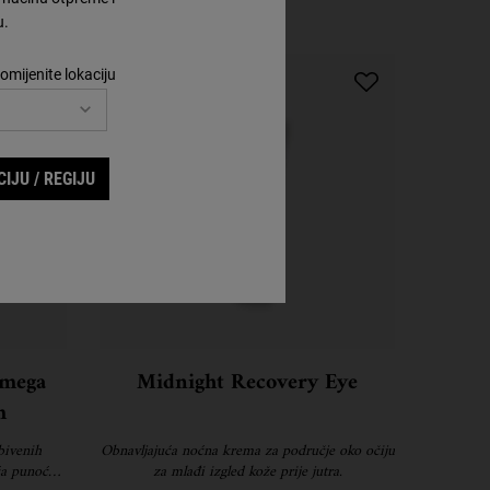
u.
Korak 4
omijenite lokaciju
IJU / REGIJU
Omega
Midnight Recovery Eye
m
bivenih
Obnavljajuća noćna krema za područje oko očiju
ća punoću i
za mlađi izgled kože prije jutra.