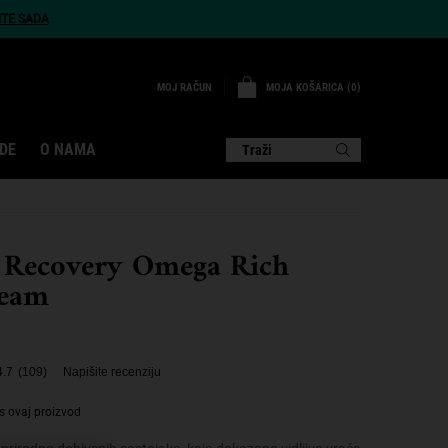
ITE SADA
MOJA KOŠARICA
0
MOJ RAČUN
0 PROIZVOD
DE
O NAMA
Traži
 Recovery Omega Rich
ream
4.7
(109)
Napišite recenziju
s ovaj proizvod