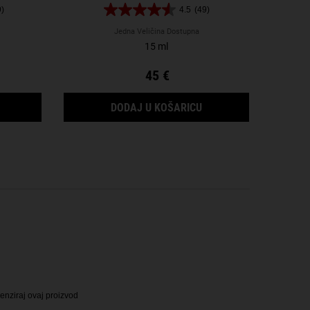
9)
4.5
(49)
Jedna Veličina Dostupna
15 ml
45 €
E SERUM
MIDNIGHT RECOVERY OMEGA RICH CLOUD CREAM
MIDNIGHT RECOVERY 
DODAJ U KOŠARICU