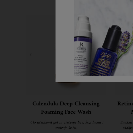
Korak 1
Calendula Deep Cleansing
Retin
Foaming Face Wash
Vrlo učinkovit gel za čišćenje lica, koji hrani i
Snažan 
smiruje kožu.
vidlji