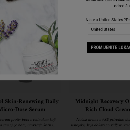
odredišt
Korak 2
Korak 3
Niste u United States ?Pr
PROMIJENITE LOKAC
ol Skin-Renewing Daily
Midnight Recovery 
Micro-Dose Serum
Rich Cloud Crea
serum protiv bora s retinolom koji
Noćna krema s 98% prirodno do
vo smanjuje bore, učvršćuje kožu i
sastojaka, koja dokazano vidljivo vra