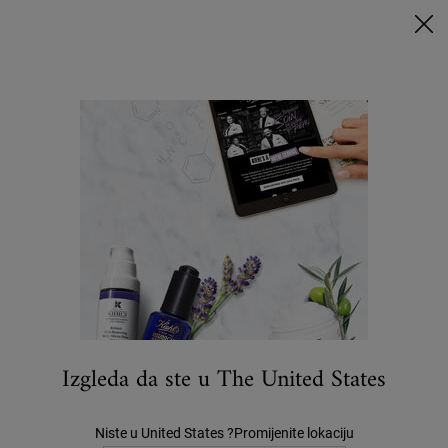
UZ MINIMALNU POTROŠNJU OD 79€ UZ ODGOVARAJUĆI KOD
DOBIVATE POKLONE 🎁
KUPITE SADA
0
MOJA
0 PROIZVOD
PRODAVAONICE
KOŠARICA
Traži
Main content
MEDIUM
DODAJTE NA LISTU
POKLONA
Izgleda da ste u The United States
Niste u United States ?Promijenite lokaciju