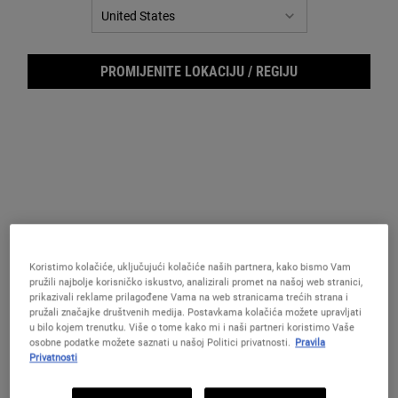
DAROVI ISPOD 50€
DAROVI ISPOD 75€
NAJPR
PROMIJENITE LOKACIJU / REGIJU
DAROVI ISPOD 50€
Koristimo kolačiće, uključujući kolačiće naših partnera, kako bismo Vam
pružili najbolje korisničko iskustvo, analizirali promet na našoj web stranici,
prikazivali reklame prilagođene Vama na web stranicama trećih strana i
pružali značajke društvenih medija. Postavkama kolačića možete upravljati
u bilo kojem trenutku. Više o tome kako mi i naši partneri koristimo Vaše
osobne podatke možete saznati u našoj Politici privatnosti.
Pravila
Privatnosti
Mini Moistures, Big
Season's Treatings Gift Set
Mini Moistu