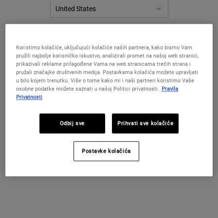
za
istu
stranicu.
PROMIJENITE LOKACIJU / REGIJU
Koristimo kolačiće, uključujući kolačiće naših partnera, kako bismo Vam
pružili najbolje korisničko iskustvo, analizirali promet na našoj web stranici,
prikazivali reklame prilagođene Vama na web stranicama trećih strana i
pružali značajke društvenih medija. Postavkama kolačića možete upravljati
u bilo kojem trenutku. Više o tome kako mi i naši partneri koristimo Vaše
osobne podatke možete saznati u našoj Politici privatnosti.
Pravila
Privatnosti
Odbij sve
Prihvati sve kolačiće
Time
Postavke kolačića
Blagdanski set od dvije hidratantne formule za lice i oči.