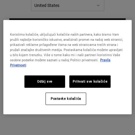
za
istu
stranicu.
PROMIJENITE LOKACIJU / REGIJU
Koristimo kolačiće, uključujući kolačiće naših partnera, kako bismo Vam
pružili najbolje korisničko iskustvo, analizirali promet na našoj web stranici,
prikazivali reklame prilagođene Vama na web stranicama trećih strana i
pružali značajke društvenih medija. Postavkama kolačića možete upravljati
u bilo kojem trenutku. Više o tome kako mi i naši partneri koristimo Vaše
osobne podatke možete saznati u našoj Politici privatnosti.
Pravila
Privatnosti
Odbij sve
Prihvati sve kolačiće
Mini
Postavke kolačića
Blagdanski poklon set od naše četiri najintenzivnije hidratantne
formule.