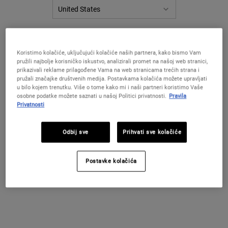
PROMIJENITE LOKACIJU / REGIJU
Koristimo kolačiće, uključujući kolačiće naših partnera, kako bismo Vam
pružili najbolje korisničko iskustvo, analizirali promet na našoj web stranici,
prikazivali reklame prilagođene Vama na web stranicama trećih strana i
pružali značajke društvenih medija. Postavkama kolačića možete upravljati
u bilo kojem trenutku. Više o tome kako mi i naši partneri koristimo Vaše
osobne podatke možete saznati u našoj Politici privatnosti.
Pravila
Privatnosti
Odbij sve
Prihvati sve kolačiće
Ovo 
Postavke kolačića
Par naših najprodavanijih formula s nevenom za umirenu,
osvježenu kožu.