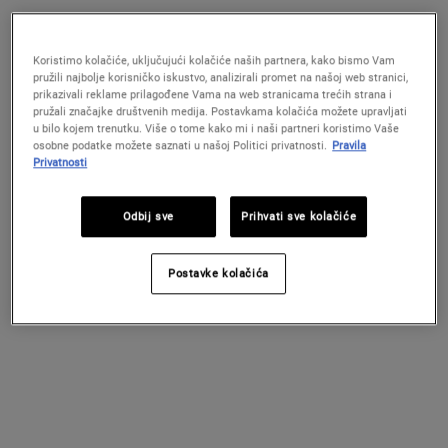
CALENDULA DEEP CLEANSING FOAMIN
POWER
DODAJ U KOŠARICU
DODAJ U KOŠARICU
(22.67 €/100 ml.)
(153.33 €/100 ml.)
Koristimo kolačiće, uključujući kolačiće naših partnera, kako bismo Vam
pružili najbolje korisničko iskustvo, analizirali promet na našoj web stranici,
prikazivali reklame prilagođene Vama na web stranicama trećih strana i
pružali značajke društvenih medija. Postavkama kolačića možete upravljati
u bilo kojem trenutku. Više o tome kako mi i naši partneri koristimo Vaše
osobne podatke možete saznati u našoj Politici privatnosti.
Pravila
Privatnosti
Odbij sve
Prihvati sve kolačiće
Postavke kolačića
Hydro-Plumping Serum
Calendula Serum-Infused Water
Concentrate
Cream
Učinkoviti hidratizirajući serum koji
Vodena krema obogaćena koncentriranim
zaglađuje kožu i pomaže u održavanju
serumom nevena.
njezine elastičnosti.
4.8
(133)
4.8
(572)
Odaberite veličinu
Odaberite veličinu