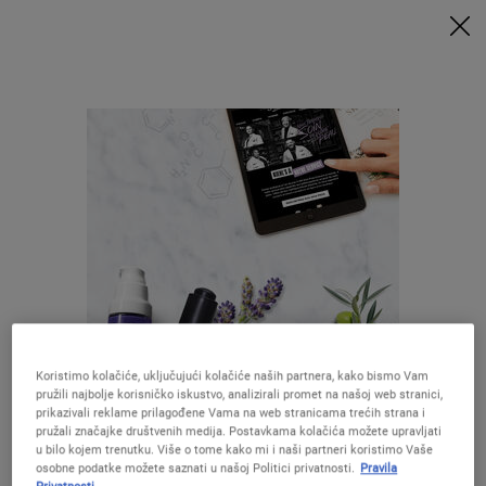
UZ MINIMALNU POTROŠNJU OD 79€ UZ ODGOVARAJUĆI KOD
DOBIVATE POKLONE 🎁
KUPITE SADA
0
MOJA
0 PROIZVOD
PRODAVAONICE
KOŠARICA
Traži
Main content
Služba za korisnike
SLUŽBA ZA KORISNIKE
Nazovite nas
Svakim radnim danom od 09:00-17:00
Nazovite +385 (0)72 602 028
Koristimo kolačiće, uključujući kolačiće naših partnera, kako bismo Vam
*cijena se obračunava
pružili najbolje korisničko iskustvo, analizirali promet na našoj web stranici,
Izgleda da ste u The United States
prema cjeniku operatera
prikazivali reklame prilagođene Vama na web stranicama trećih strana i
pružali značajke društvenih medija. Postavkama kolačića možete upravljati
Pošaljite nam e-mail
u bilo kojem trenutku. Više o tome kako mi i naši partneri koristimo Vaše
osobne podatke možete saznati u našoj Politici privatnosti.
Pravila
Niste u United States ?Promijenite lokaciju
Pošaljite nam e-mail