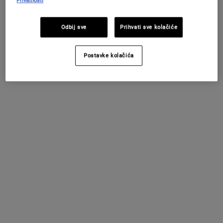
Privatnosti
i odgovoriti ćemo Vam u roku 24 sata
kiehls@hr.oaccare.com
Odbij sve
Prihvati sve kolačiće
Razgovarajte s nama
PROMIJENITE LOKACIJU / REGIJU
Svakim radnim danom od 09:00-17:00
Postavke kolačića
Nazovite +385 (0)72 602 028
*cijena se obračunava
prema cjeniku operatera
Razgovarajte sada
Posjetite nas
Biti će nam zadovoljstvo biti Vam na usluzi
uživo
Pronađite prodajno mjesto
Najčešća pitanja
Vaša pitanja su možda
već odgovorena
FAQs