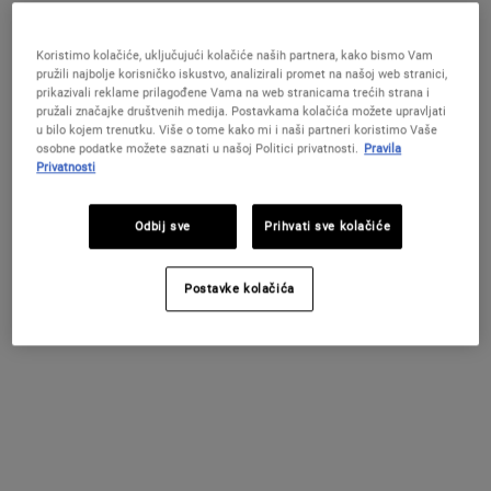
Odaberite veličinu:
30 ml
50 ml
72 €
107 €
Selected
, 1 of 3
Selected
, 2 of 3
(240 €/100 ml.)
(214 €/100 ml.)
Koristimo kolačiće, uključujući kolačiće naših partnera, kako bismo Vam
pružili najbolje korisničko iskustvo, analizirali promet na našoj web stranici,
100 ml
prikazivali reklame prilagođene Vama na web stranicama trećih strana i
167 €
pružali značajke društvenih medija. Postavkama kolačića možete upravljati
Selected
, 3 of 3
(167 €/100 ml.)
u bilo kojem trenutku. Više o tome kako mi i naši partneri koristimo Vaše
osobne podatke možete saznati u našoj Politici privatnosti.
Pravila
Privatnosti
DOSTUPNO
Stvorite Vlastiti Ljetni Ritual!
Odbij sve
Prihvati sve kolačiće
Uz kupnju od minimalno 79 € dobivate ljetni
poklon! U košarici odaberite kod koji najbolje
Postavke kolačića
odgovara potrebama vaše kože: GLOW | REPAIR |
DETOX
KUPITE SADA
PDP Find A Store Section
ISPROBAJTE U TRGOVINI!
Pronađite prodavaonicu
Dogovorite svoje konzultacije na prodajnom mjestu kako biste dobili
personaliziranu rutinu za njegu kože!