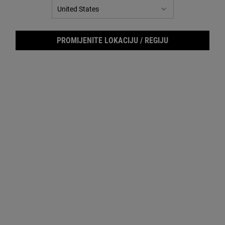
Vital Skin-Strengthening Super
Jačanje kože
Serum
PROMIJENITE LOKACIJU / REGIJU
Powerful-Strength Line-
Linije i bore
Reducing Concentrate
Clearly Corrective™ Dark Spot
Tamne mrlje i diskoloracija
Solution
Hydro-Plumping Re-Texturizing
Suha koža
Serum Concentrate
Precision Lifting & Pore-
Povećane pore
Tightening Concentrate
Nightly Refining Micro-Peel
Gruba tekstura kože
Concentrate