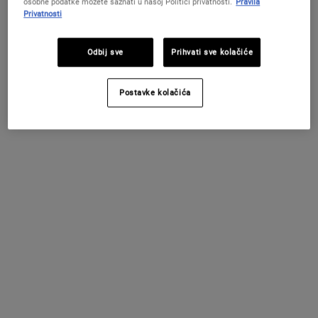
osobne podatke možete saznati u našoj Politici privatnosti.
Pravila
Privatnosti
Odbij sve
Prihvati sve kolačiće
Postavke kolačića
Način Upotrebe
Nanesite naš serum za jačanje kože na čisto lice i vrat izbjegavajući
područje oko očiju. Za upotrebu dva puta dnevno, ujutro i navečer,
ispod sredstva za hidrataciju ili drugog seruma za lice.