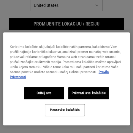
Reviews.
Poveznica
za
istu
stranicu.
PROMIJENITE LOKACIJU / REGIJU
Koristimo kolačiće, uključujući kolačiće naših partnera, kako bismo Vam
pružili najbolje korisničko iskustvo, analizirali promet na našoj web stranici,
prikazivali reklame prilagođene Vama na web stranicama trećih strana i
pružali značajke društvenih medija. Postavkama kolačića možete upravljati
u bilo kojem trenutku. Više o tome kako mi i naši partneri koristimo Vaše
osobne podatke možete saznati u našoj Politici privatnosti.
Pravila
Privatnosti
Nigh
Odbij sve
Prihvati sve kolačiće
Postavke kolačića
Koncentrirani kemijski pilng za lice, za blistaviju i zaglađeniju kožu.