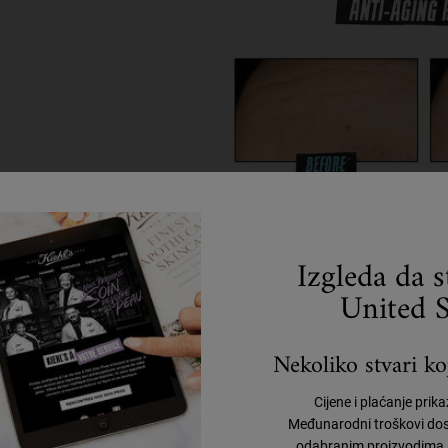
Izgleda da 
United S
Nekoliko stvari koj
Cijene i plaćanje prik
Međunarodni troškovi dos
odabranim proizvodima, 