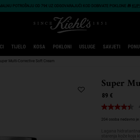
IMALNU POTROŠNJU OD 79€ UZ ODGOVARAJUĆI KOD DOBIVATE POKLONE 🎁
KUP
CI
TIJELO
KOSA
POKLONI
USLUGE
SAVJETI
PONU
uper Multi-Corrective Soft Cream
Super Mu
89 €
4.4
od
5
204 osoba nedavno je 
zvjezdica,
prosječna
Lagana hidratantna
vrijednost
starenja kože koja k
ocjene.