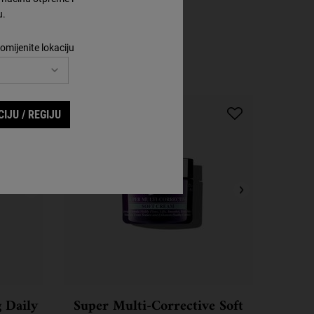
u.
omijenite lokaciju
Korak 4
IJU / REGIJU
 Daily
Super Multi-Corrective Soft