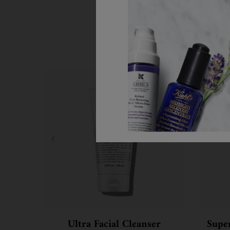
Korak 1
Ultra Facial Cleanser
Supe