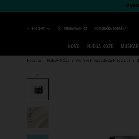
UZ MIN
€ - HR (HR)
PRODAVAONICE
KORISNIČKA PODRŠKA
NOVO
NJEGA KOŽE
MUŠKAR
Main content
Početna
NJEGA KOŽE
Vidi Sve Proizvode Za Njegu Lica
S