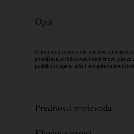
PDP Sections Accordion
Opis
Hidratantna krema protiv znakova starenja kože
poboljšavajući blistavost i elastičnost kože 
podršku kolagenu, jača i podupire strukturu kož
Prednosti proizvoda
Ključni sastojci