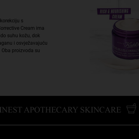
korekciju s
orrective Cream ima
u do suhu kožu, dok
aganu i osvježavajuću
. Oba proizvoda su