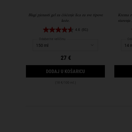
Blagi pjenasti gel za čišćenje lica za sve tipove
Krema za
kože.
starenja 
ispod 
4.6
(91)
podočnjake
Odaberite veličinu
Oda
27 €
ULTRA FACIAL CLEANS
DODAJ U KOŠARICU
(18 €/100 ml.)
Odaberite Teksturu