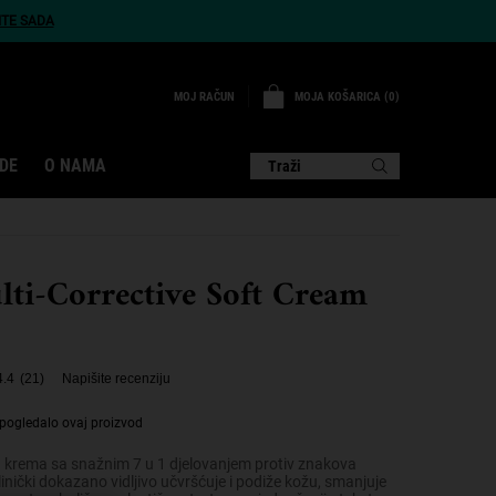
ITE SADA
MOJA KOŠARICA
0
MOJ RAČUN
0 PROIZVOD
DE
O NAMA
Traži
lti-Corrective Soft Cream
4.4
(21)
Napišite recenziju
pogledalo ovaj proizvod
 krema sa snažnim 7 u 1 djelovanjem protiv znakova
linički dokazano vidljivo učvršćuje i podiže kožu, smanjuje