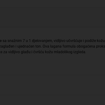
 sa snažnim 7 u 1 djelovanjem, vidljivo učvršćuje i podiže kož
za zaglađen i ujednačen ton. Ova lagana formula obogaćena pro
e za vidljivo glađu i čvršću kožu mladolikog izgleda.