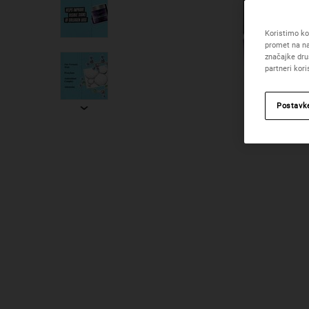
Koristimo kol
promet na na
značajke dru
partneri kor
Postavk