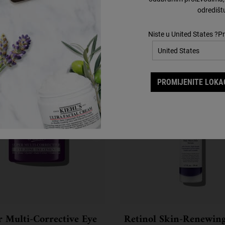
Upotpunite svoju rutinu
odredišt
Otkrijte učinkovite formule i upotpunite svoju rutinu.
Niste u United States ?Pr
Korak 2
Korak 3
PROMIJENITE LOKAC
r Multi-Corrective Eye
Retinol Skin-Renewing