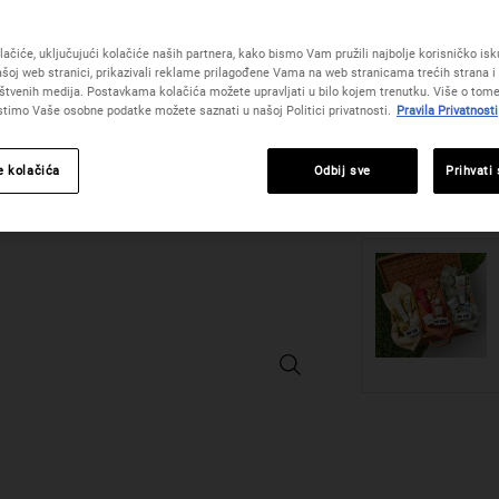
bore, pojačava blist
Read
i ton te doprinosi z
21
Reviews.
ačiće, uključujući kolačiće naših partnera, kako bismo Vam pružili najbolje korisničko iskus
Odaberite veličinu:
Poveznica
50 
šoj web stranici, prikazivali reklame prilagođene Vama na web stranicama trećih strana i 
za
89 
štvenih medija. Postavkama kolačića možete upravljati u bilo kojem trenutku. Više o tome
S
,
istu
(178 €/1
istimo Vaše osobne podatke možete saznati u našoj Politici privatnosti.
Pravila Privatnosti
stranicu.
Količina
e kolačića
Odbij sve
Prihvati
−
+
Super Multi-Corrective Soft Cream -