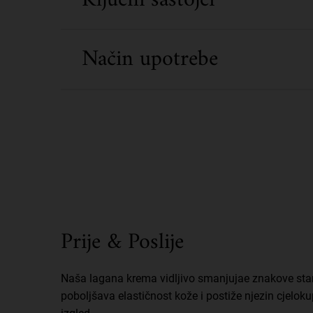
Način upotrebe
Prije & Poslije
Prije & Poslije
Naša lagana krema vidljivo smanjujae znakove star
poboljšava elastičnost kože i postiže njezin cjeloku