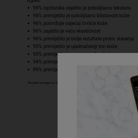
izgled.
99% ispitanika osjetilo je poboljšanu teksturu
98% primijetilo je poboljšanu blistavost kože
96% potvrđuje osjećaj čvršće kože
96% osjetilo je veću elastičnost
96% primijetilo je bolje rezultate protiv starenja
95% primijetilo je ujednačeniji ton kože
95% primijetilo je smanjene fine linije
94% primijetilo je podignuti izgled kože
89% primijetilo je smanjenu vidljivost pora
*Rezultati temeljeni na 12-tjednoj studiji s korisnicima.
PDP Routine Section