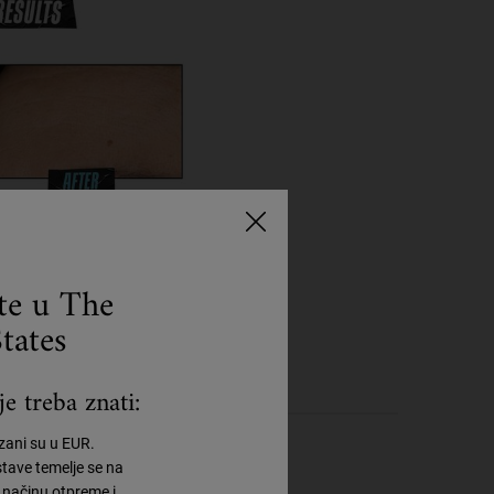
ste u The
tates
e treba znati:
azani su u EUR.
tave temelje se na
načinu otpreme i