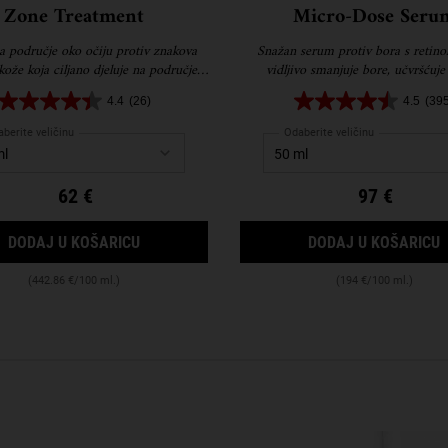
Zone Treatment
Micro-Dose Seru
 područje oko očiju protiv znakova
Snažan serum protiv bora s retino
kože koja ciljano djeluje na područje
vidljivo smanjuje bore, učvršćuje
luka obrva, kapke, bore smijalice i
poboljšava teksturu kože uz min
4.4
(26)
4.5
(39
 za vidljivo mladolikiji, zaglađeniji i
nelagodne nuspojave.
zategnutiji izgled.
berite veličinu
Odaberite veličinu
62 €
97 €
ER
SUPER MULTI-CORRECTIVE EYE ZONE TREAT
DODAJ U KOŠARICU
DODAJ U KOŠARICU
(442.86 €/100 ml.)
(194 €/100 ml.)