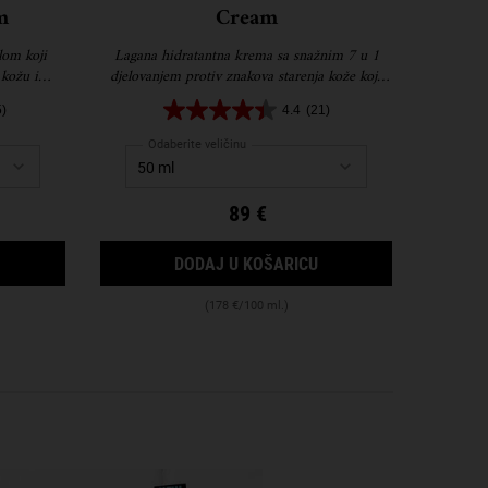
m
Cream
lom koji
Lagana hidratantna krema sa snažnim 7 u 1
 kožu i
djelovanjem protiv znakova starenja kože koja
imalne
klinički dokazano vidljivo učvršćuje i podiže
5)
4.4
(21)
kožu, smanjuje bore, pojačava blistavost,
poboljšava elastičnost, stvara ujednačeniju
Odaberite veličinu
teksturu i ton te doprinosi zdravijem izgledu
kože.
89 €
MENT
RETINOL SKIN-RENEWING DAILY MICRO-DOSE SERUM
SUPER MULTI-CORREC
DODAJ U KOŠARICU
(178 €/100 ml.)