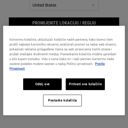
za
istu
stranicu.
PROMIJENITE LOKACIJU / REGIJU
Koristimo kolačiće, uključujući kolačiće naših partnera, kako bismo Vam
pružili najbolje korisničko iskustvo, analizirali promet na našoj web stranici,
prikazivali reklame prilagođene Vama na web stranicama trećih strana i
pružali značajke društvenih medija. Postavkama kolačića možete upravljati
u bilo kojem trenutku. Više o tome kako mi i naši partneri koristimo Vaše
osobne podatke možete saznati u našoj Politici privatnosti.
Pravila
Privatnosti
Radi
Odbij sve
Prihvati sve kolačiće
Postavke kolačića
A powerful nighttime gift set featuring five Kiehl's skincare favorites
to help cleanse, moisturize and replenish skin. $85 ($113 Value)