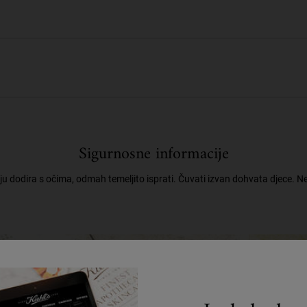
Sigurnosne informacije
ju dodira s očima, odmah temeljito isprati. Čuvati izvan dohvata djece. Ne