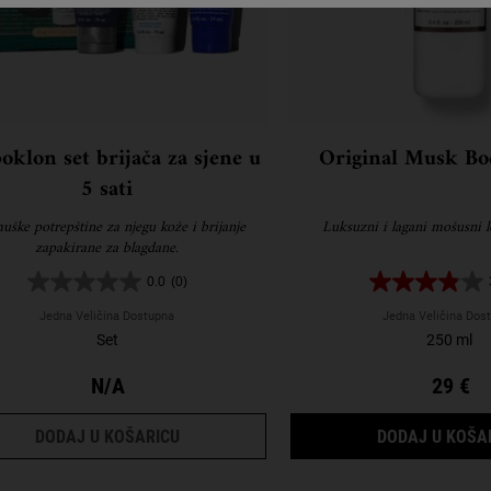
oklon set brijača za sjene u
Original Musk Bo
5 sati
uške potrepštine za njegu kože i brijanje
Luksuzni i lagani mošusni lo
zapakirane za blagdane.
0.0
(0)
Jedna Veličina Dostupna
Jedna Veličina Dos
Set
250 ml
N/A
29 €
OT GIFT SET
VAŠ POKLON SET BRIJAČA ZA SJENE U 5 
DODAJ U KOŠARICU
DODAJ U KOŠA