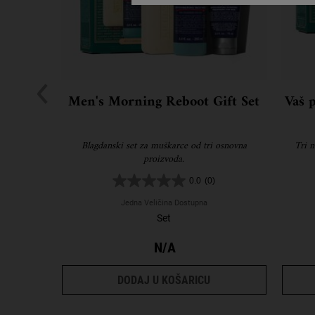
Men's Morning Reboot Gift Set
Vaš p
Blagdanski set za muškarce od tri osnovna
Tri m
proizvoda.
0.0
(0)
Jedna Veličina Dostupna
Set
N/A
MEN'S MORNING REBO
DODAJ U KOŠARICU