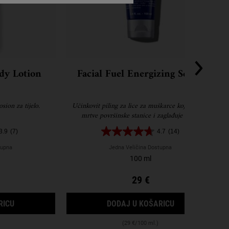
dy Lotion
Facial Fuel Energizing Scrub
sion za tijelo.
Učinkovit piling za lice za muškarce koji uklanja
mrtve površinske stanice i zaglađuje kožu.
3.9
(7)
4.7
(14)
tupna
Jedna Veličina Dostupna
100 ml
29 €
SATI
ORIGINAL MUSK BODY LOTION
FACIAL FUEL E
RICU
DODAJ U KOŠARICU
(29 €/100 ml.)