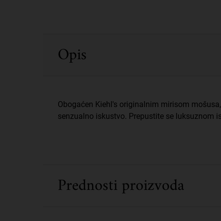
PDP Sections Accordion
Opis
Obogaćen Kiehl's originalnim mirisom mošusa, 
senzualno iskustvo. Prepustite se luksuznom 
Prednosti proizvoda