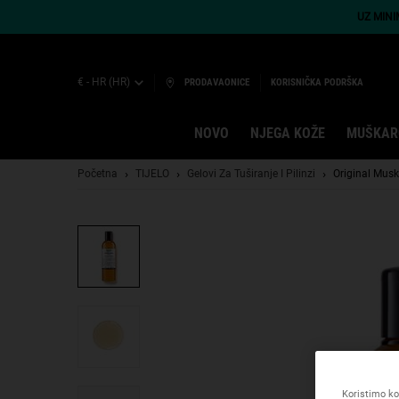
UZ MIN
€ - HR (HR)
PRODAVAONICE
KORISNIČKA PODRŠKA
NOVO
NJEGA KOŽE
MUŠKAR
Main content
Početna
TIJELO
Gelovi Za Tuširanje I Pilinzi
Original Mus
Koristimo kol