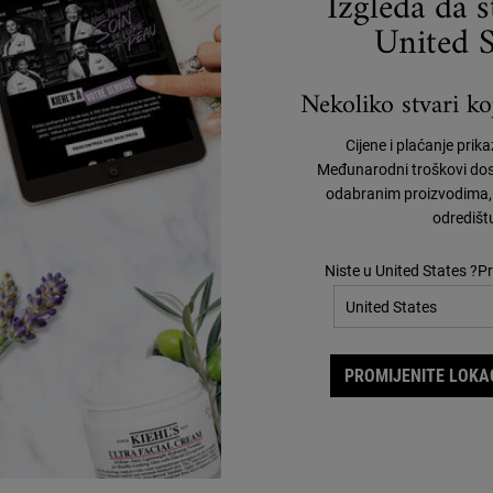
Izgleda da 
United S
Nekoliko stvari koj
Cijene i plaćanje prik
Međunarodni troškovi dos
odabranim proizvodima, 
Upotpunite svoju rutinu
odredišt
Niste u United States ?Pr
PROMIJENITE LOKAC