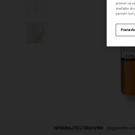
promet na na
značajke dru
partneri kor
Postavk
PDP Find A Store Section
ISPROBAJTE U TRGOVINI!
Dogovorite svo