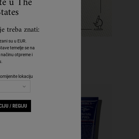
ste u The
tates
e treba znati:
azani su u EUR.
tave temelje se na
načinu otpreme i
u.
omijenite lokaciju
IJU / REGIJU