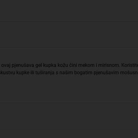
ovaj pjenušava gel kupka kožu čini mekom i mirisnom. Koristite
iskustvu kupke ili tuširanja s našim bogatim pjenušavim mošus