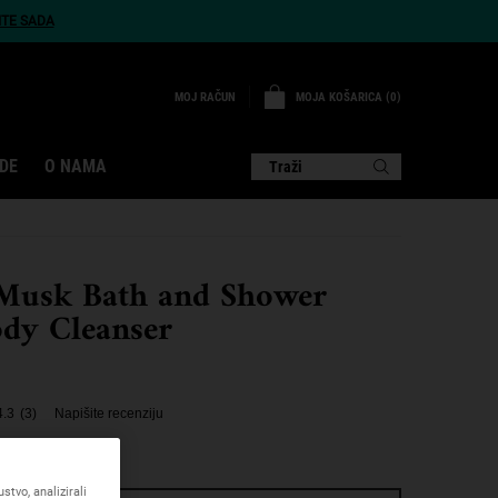
ITE SADA
MOJA KOŠARICA
0
MOJ RAČUN
0 PROIZVOD
DE
O NAMA
Traži
 Musk Bath and Shower
ody Cleanser
4.3
(3)
Napišite recenziju
ranje i kupku.
tvo, analizirali