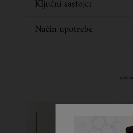
Ključni sastojci
Način upotrebe
U sluča
Heritage Highlight