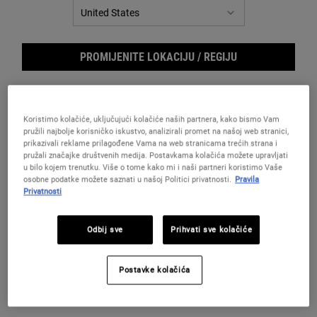
za
istu
stranicu.
PROMIJENITE LOKACIJU / REGIJU
Koristimo kolačiće, uključujući kolačiće naših partnera, kako bismo Vam
pružili najbolje korisničko iskustvo, analizirali promet na našoj web stranici,
prikazivali reklame prilagođene Vama na web stranicama trećih strana i
pružali značajke društvenih medija. Postavkama kolačića možete upravljati
u bilo kojem trenutku. Više o tome kako mi i naši partneri koristimo Vaše
osobne podatke možete saznati u našoj Politici privatnosti.
Pravila
Privatnosti
Musk
Odbij sve
Prihvati sve kolačiće
Postavke kolačića