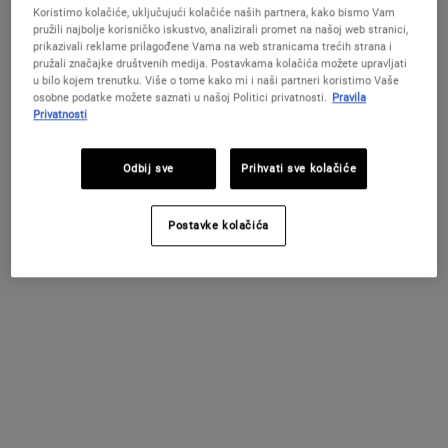
Koristimo kolačiće, uključujući kolačiće naših partnera, kako bismo Vam
pružili najbolje korisničko iskustvo, analizirali promet na našoj web stranici,
prikazivali reklame prilagođene Vama na web stranicama trećih strana i
pružali značajke društvenih medija. Postavkama kolačića možete upravljati
u bilo kojem trenutku. Više o tome kako mi i naši partneri koristimo Vaše
osobne podatke možete saznati u našoj Politici privatnosti.
Pravila
Privatnosti
Vitamin C
Odbij sve
Prihvati sve kolačiće
Vitamin C je snažan sastojak koji može vidljivo
poboljšati duboke linije, bore, neujednačenu teksturu
Postavke kolačića
kože i beživot. Ključna je za proizvodnju kolagena i
elastina u koži i poznata je po anti-age učinku.
Vitamin C također može pomoći u smanjenju
vidljivosti oštećenja kože uzrokovanih UV zračenjem i
slobodnim radikalima.