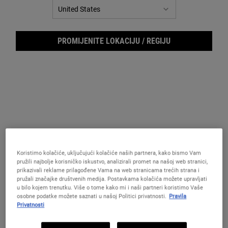
DAROVI ISPOD 50€
DAROVI ISPOD 75€
NAJPR
PROMIJENITE LOKACIJU / REGIJU
DAROVI ISPOD 50€
Koristimo kolačiće, uključujući kolačiće naših partnera, kako bismo Vam
pružili najbolje korisničko iskustvo, analizirali promet na našoj web stranici,
prikazivali reklame prilagođene Vama na web stranicama trećih strana i
pružali značajke društvenih medija. Postavkama kolačića možete upravljati
u bilo kojem trenutku. Više o tome kako mi i naši partneri koristimo Vaše
osobne podatke možete saznati u našoj Politici privatnosti.
Pravila
Privatnosti
Mini Moistures, Big
Season's Treatings Gift Set
Mini Moistu