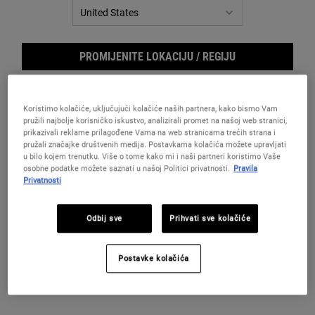
za
istu
stranicu.
PROMIJENITE LOKACIJU / REGIJU
Koristimo kolačiće, uključujući kolačiće naših partnera, kako bismo Vam
pružili najbolje korisničko iskustvo, analizirali promet na našoj web stranici,
prikazivali reklame prilagođene Vama na web stranicama trećih strana i
pružali značajke društvenih medija. Postavkama kolačića možete upravljati
u bilo kojem trenutku. Više o tome kako mi i naši partneri koristimo Vaše
osobne podatke možete saznati u našoj Politici privatnosti.
Pravila
Privatnosti
Body
Odbij sve
Prihvati sve kolačiće
Postavke kolačića
Osvježavajući gel za pranje kose i tijela za muškarce.