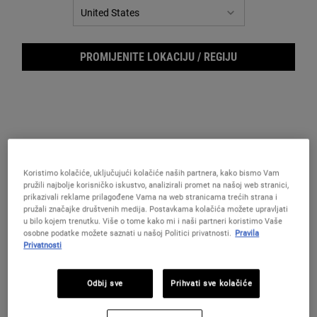
za
istu
stranicu.
PROMIJENITE LOKACIJU / REGIJU
Koristimo kolačiće, uključujući kolačiće naših partnera, kako bismo Vam
pružili najbolje korisničko iskustvo, analizirali promet na našoj web stranici,
Body
prikazivali reklame prilagođene Vama na web stranicama trećih strana i
pružali značajke društvenih medija. Postavkama kolačića možete upravljati
u bilo kojem trenutku. Više o tome kako mi i naši partneri koristimo Vaše
osobne podatke možete saznati u našoj Politici privatnosti.
Pravila
Privatnosti
Odbij sve
Prihvati sve kolačiće
Osvježavajući gel za pranje kose i tijela za muškarce.