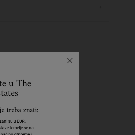
ste u The
tates
e treba znati:
azani su u EUR.
tave temelje se na
načinu otpreme i