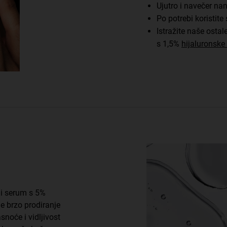
Ujutro i navečer nan
Po potrebi koristit
Istražite naše ostal
s 1,5%
hijaluronske 
ni serum s 5%
e brzo prodiranje
snoće i vidljivost