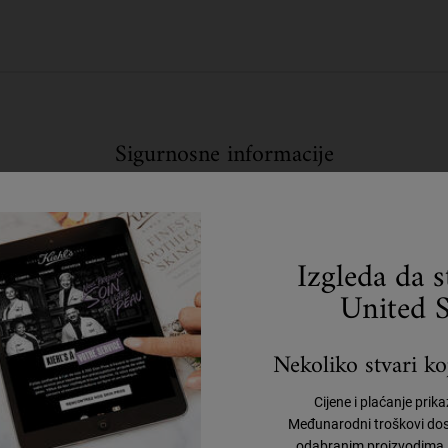
Sigurnosne informacije
U slučaju dodira s očima, odmah temeljito isprati.
Izgleda da 
United S
Nekoliko stvari koj
Cijene i plaćanje prik
Međunarodni troškovi dos
odabranim proizvodima, 