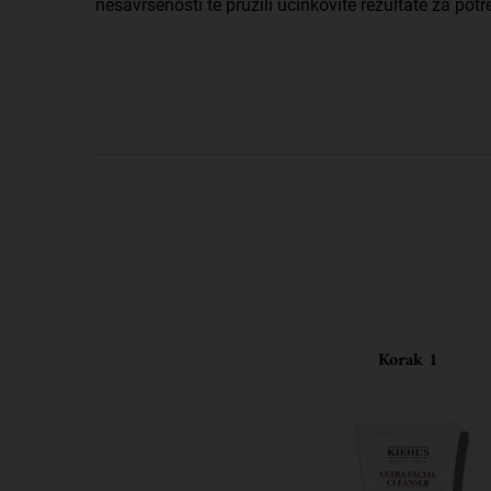
nesavršenosti te pružili učinkovite rezultate za pot
PDP Routine Section
Korak 1