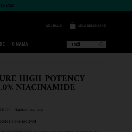
ITE SADA
MOJA KOŠARICA
0
MOJ RAČUN
0 PROIZVOD
DE
O NAMA
Traži
PURE HIGH-POTENCY
.0% NIACINAMIDE
3.8
(5)
Napišite recenziju
ogledalo ovaj proizvod