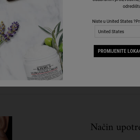
ka
odredišt
Niste u United States ?Pr
PROMIJENITE LOKAC
Način upotr