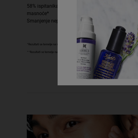
58% ispitanika je primijetilo trenutno smanjenje viš
masnoće*
Smanjenje nepravilnosti na koži unutar 2 tjedna**
*Rezultati se temelje na instrumentalnom ispitivanju, odmah nakon korištenja
**Rezultati se temelje na kliničkom ispitivanju, 51 osoba
How to Use Image