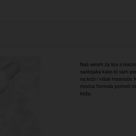
Naš serum za lice s niac
sastojaka kako bi vam pom
na koži i višak masnoće. 
moćna formula pomoći će v
kožu.