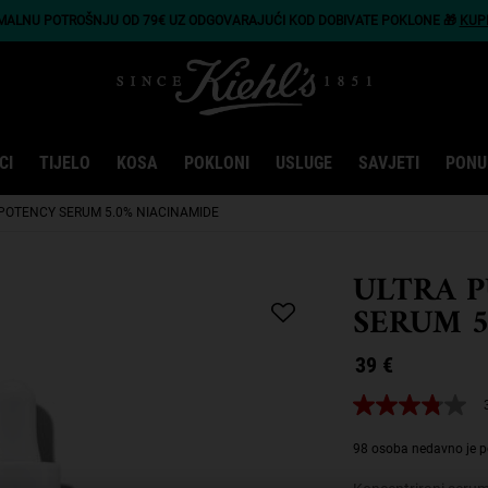
IMALNU POTROŠNJU OD 79€ UZ ODGOVARAJUĆI KOD DOBIVATE POKLONE 🎁
KUP
CI
TIJELO
KOSA
POKLONI
USLUGE
SAVJETI
PONU
-POTENCY SERUM 5.0% NIACINAMIDE
ULTRA 
SERUM 5
39 €
3.8
od
5
98 osoba nedavno je p
zvjezdica,
prosječna