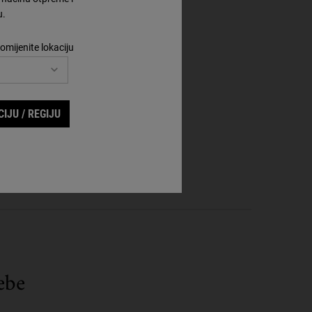
u.
omijenite lokaciju
IJU / REGIJU
ebe