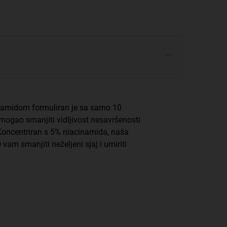
inamidom formuliran je sa samo 10
ogao smanjiti vidljivost nesavršenosti
Koncentriran s 5% niacinamida, naša
am smanjiti neželjeni sjaj i umiriti