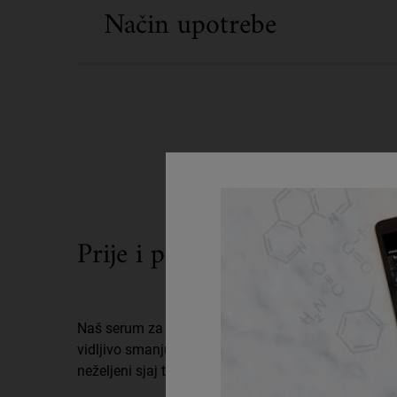
Način upotrebe
Prije i poslije
Before And After Ultra Pure High-Potency Serum Niacinamide
Naš serum za lice s niacinamidom za masnu kožu
vidljivo smanjuje višak masnoća na površini kože i
neželjeni sjaj te poboljšava izgled kože.