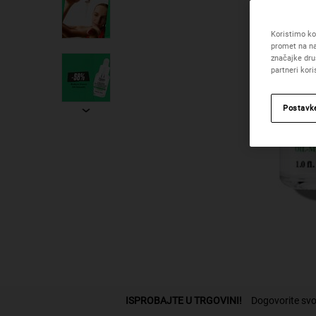
Koristimo kol
promet na na
značajke dru
partneri kor
Postavk
PDP Find A Store Section
ISPROBAJTE U TRGOVINI!
Dogovorite svo