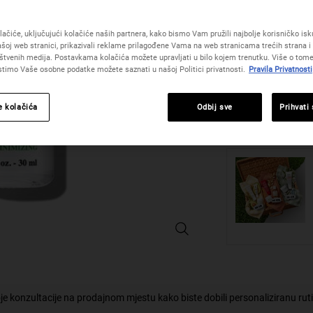
Koncentrirani serum
vrijednost
vam vidljivo smanjiti
ocjene.
Read
ačiće, uključujući kolačiće naših partnera, kako bismo Vam pružili najbolje korisničko iskus
One veličinu only
5
šoj web stranici, prikazivali reklame prilagođene Vama na web stranicama trećih strana i 
Reviews.
štvenih medija. Postavkama kolačića možete upravljati u bilo kojem trenutku. Više o tome
Poveznica
istimo Vaše osobne podatke možete saznati u našoj Politici privatnosti.
Pravila Privatnosti
za
istu
stranicu.
Količina
e kolačića
Odbij sve
Prihvati
−
+
ULTRA PURE HIGH-POTENCY SERUM 
je konzultacije na prodajnom mjestu kako biste dobili personaliziranu rut