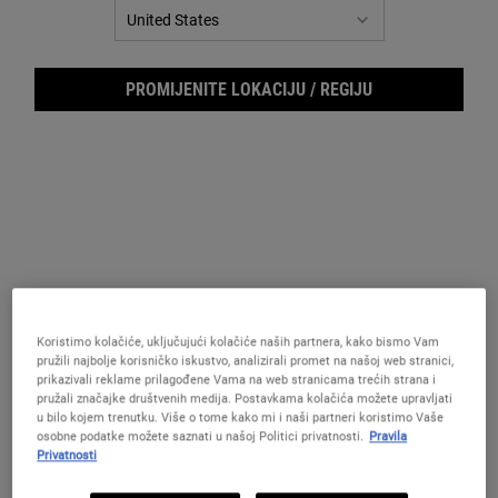
za
istu
stranicu.
PROMIJENITE LOKACIJU / REGIJU
Koristimo kolačiće, uključujući kolačiće naših partnera, kako bismo Vam
Ultr
pružili najbolje korisničko iskustvo, analizirali promet na našoj web stranici,
prikazivali reklame prilagođene Vama na web stranicama trećih strana i
pružali značajke društvenih medija. Postavkama kolačića možete upravljati
u bilo kojem trenutku. Više o tome kako mi i naši partneri koristimo Vaše
osobne podatke možete saznati u našoj Politici privatnosti.
Pravila
Privatnosti