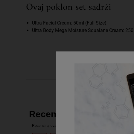
Ovaj poklon set sadrži
Ultra Facial Cream: 50ml (Full Size)
Ultra Body Mega Moisture Squalane Cream: 250m
PDP Reviews