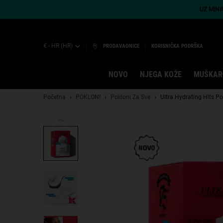
UZ MIN
€ - HR (HR)
PRODAVAONICE
KORISNIČKA PODRŠKA
NOVO
NJEGA KOŽE
MUŠKAR
Main content
Početna
POKLONI
Pokloni Za Sve
Ultra Hydrating Hits Po