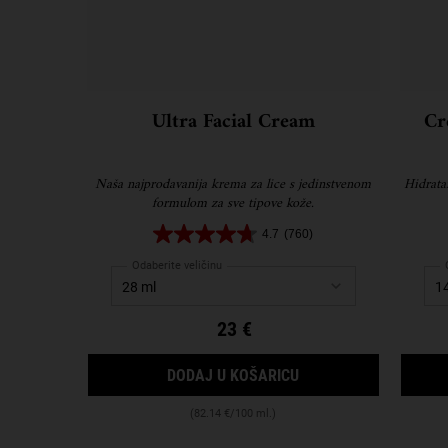
Ultra Facial Cream
Cr
Naša najprodavanija krema za lice s jedinstvenom
Hidrata
formulom za sve tipove kože.
4.7
(760)
Odaberite veličinu
23 €
ULTRA FACIAL CREA
DODAJ U KOŠARICU
(82.14 €/100 ml.)