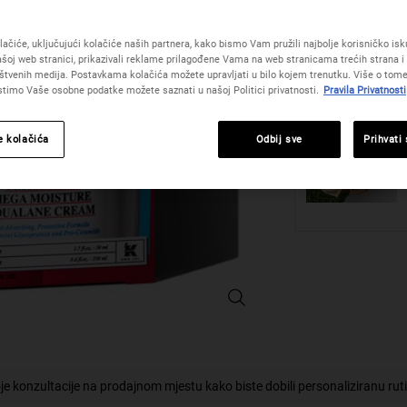
Količina
ačiće, uključujući kolačiće naših partnera, kako bismo Vam pružili najbolje korisničko iskus
−
+
šoj web stranici, prikazivali reklame prilagođene Vama na web stranicama trećih strana i 
štvenih medija. Postavkama kolačića možete upravljati u bilo kojem trenutku. Više o tome
istimo Vaše osobne podatke možete saznati u našoj Politici privatnosti.
Pravila Privatnosti
e kolačića
Odbij sve
Prihvati
Ultra Hydrating Hits poklon set - P
je konzultacije na prodajnom mjestu kako biste dobili personaliziranu rut