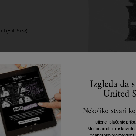
l (Full Size)
Izgleda da 
United S
Nekoliko stvari koj
Cijene i plaćanje prik
Međunarodni troškovi dos
odabranim proizvodima, 