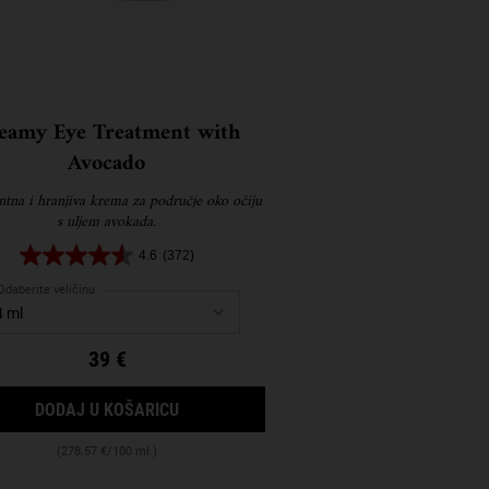
eamy Eye Treatment with
Avocado
ntna i hranjiva krema za područje oko očiju
s uljem avokada.
4.6
(372)
Odaberite veličinu
39 €
M
CREAMY EYE TREATMENT WITH AVOCAD
DODAJ U KOŠARICU
(278.57 €/100 ml.)