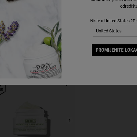
odredišt
Niste u United States ?Pr
Upotpunite svoju rutinu
PROMIJENITE LOKAC