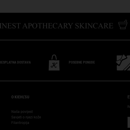
BESPLATNA
DOSTAVA
POSEBNE
PONUDE
O KIEHL'SU
E
R
Naša povijest
Savjeti o njezi kože
Filantropija