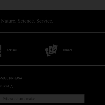
POKLONI
UZORCI
-MAIL PRIJAVA
(*)
equired
Prijava putem e-maila
*