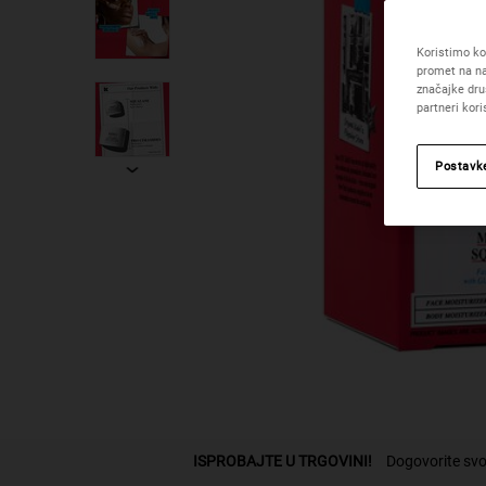
Koristimo kol
promet na na
značajke dru
partneri kor
Postavk
PDP Find A Store Section
ISPROBAJTE U TRGOVINI!
Dogovorite svo