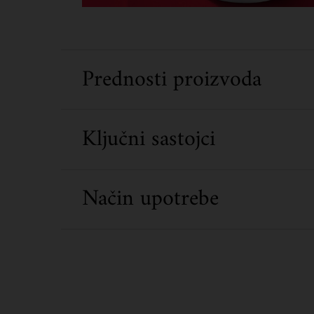
Prednosti proizvoda
Ključni sastojci
Način upotrebe
What's Inside Ultra Hydrating Hits Gift Set