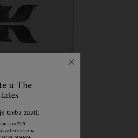
ste u The
tates
e treba znati:
azani su u EUR.
tave temelje se na
načinu otpreme i