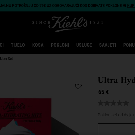
IMALNU POTROŠNJU OD 79€ UZ ODGOVARAJUĆI KOD DOBIVATE POKLONE 🎁
KUP
CI
TIJELO
KOSA
POKLONI
USLUGE
SAVJETI
PONU
klon Set
Ultra Hyd
65 €
Nema
vrijednost
ocjene
Poklon set od dvije 
Poveznica
za
One size only
istu
stranicu.