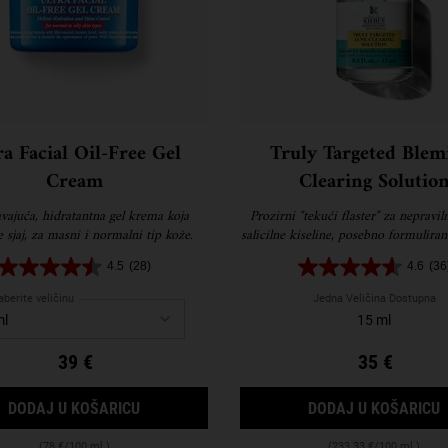
ra Facial Oil-Free Gel
Truly Targeted Blem
Cream
Clearing Solutio
vajuća, hidratantna gel krema koja
Prozirni "tekući flaster" za nepravil
 sjaj, za masni i normalni tip kože.
salicilne kiseline, posebno formuliran
smanjenje veličine, intenziteta boje
4.5
(28)
4.6
(36
prištića.
berite veličinu
Jedna Veličina Dostupna
15 ml
39 €
35 €
ANSING FOAMING FACE WASH
ULTRA FACIAL OIL-FREE GEL CREAM
DODAJ U KOŠARICU
DODAJ U KOŠARICU
(78 €/100 ml.)
(233.33 €/100 ml.)