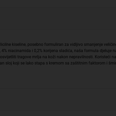
alicilne kiseline, posebno formuliran za vidljivo smanjenje veličine
, 4% niacinamida i 0,2% korijena sladića, naša formula djeluje n
posvijetliti tragove mrlja na koži nakon nepravilnosti. Koristeći 
ačan sloj koji se lako stapa s kremom sa zaštitnim faktorom i šm