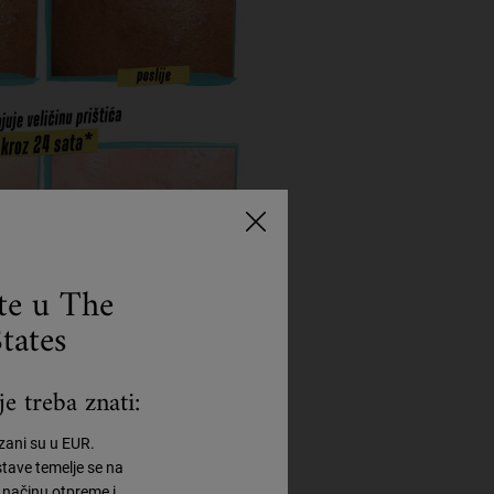
ste u The
tates
e treba znati:
azani su u EUR.
tave temelje se na
načinu otpreme i