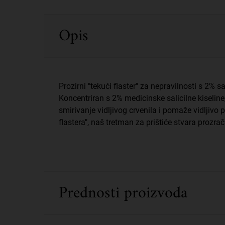
PDP Sections Accordion
Opis
Prozirni "tekući flaster" za nepravilnosti s 2% s
Koncentriran s 2% medicinske salicilne kiseline
smirivanje vidljivog crvenila i pomaže vidljivo 
flastera", naš tretman za prištiće stvara prozr
Prednosti proizvoda