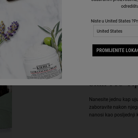
odredišt
Niste u United States ?Pr
PROMIJENITE LOKAC
Skin Pro Ti
Nanesite jednu kap ujut
zaboravite nakon njega
nanosi kao posljednji 