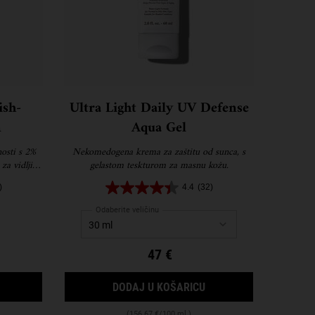
ish-
Ultra Light Daily UV Defense
n
Aqua Gel
nosti s 2%
Nekomedogena krema za zaštitu od sunca, s
 za vidljivo
gelastom teskturom za masnu kožu.
 i tragova
)
4.4
(32)
Odaberite veličinu
47 €
TRULY TARGETED BLEMISH-CLEARING SOLUTION
ULTRA LIGHT DAILY U
DODAJ U KOŠARICU
(156.67 €/100 ml.)