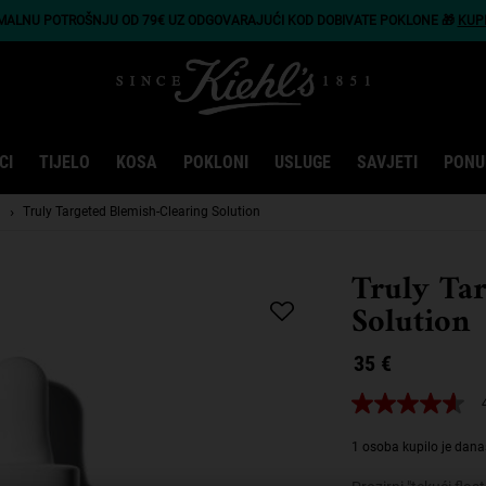
IMALNU POTROŠNJU OD 79€ UZ ODGOVARAJUĆI KOD DOBIVATE POKLONE 🎁
KUP
CI
TIJELO
KOSA
POKLONI
USLUGE
SAVJETI
PONU
u
Truly Targeted Blemish-Clearing Solution
Truly Tar
Solution
35 €
4.6
od
5
1 osoba kupilo je dana
zvjezdica,
prosječna