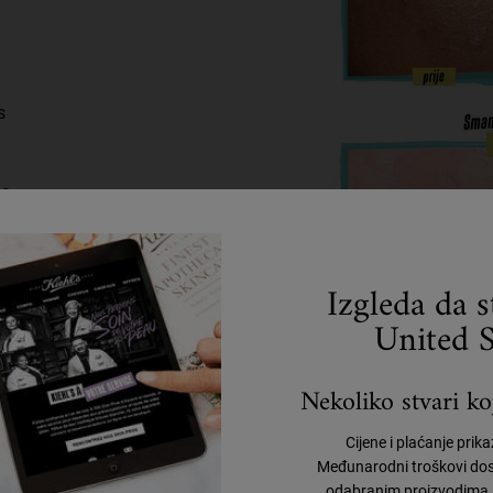
s
 2
a
Izgleda da 
United S
Nekoliko stvari koj
Cijene i plaćanje prik
Međunarodni troškovi dos
odabranim proizvodima, 