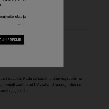
u.
omijenite lokaciju
IJU / REGIJU
p
ro i navečer. Kada se koristi u dnevnoj rutini, ne
 nanijeti zaštitu od UV zraka. U noćnoj rutini se
korak njege kože.