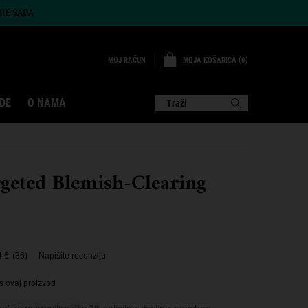
ITE SADA
MOJA KOŠARICA
0
MOJ RAČUN
0 PROIZVOD
DE
O NAMA
Traži
geted Blemish-Clearing
4.6
(36)
Napišite recenziju
s ovaj proizvod