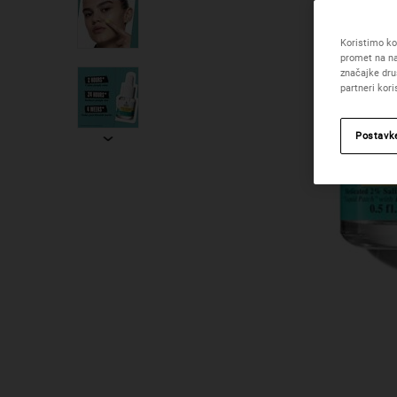
Koristimo kol
promet na na
značajke dru
partneri kor
Postavk