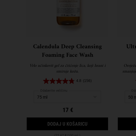
Calendula Deep Cleansing
Ult
Foaming Face Wash
Vrlo učinkovit gel za čišćenje lica, koji hrani i
Osvježa
smiruje kožu.
smanjuje
4.8
(156)
Odaberite veličinu
Oda
17 €
CALENDULA DEEP CLE
DODAJ U KOŠARICU
(22.67 €/100 ml.)