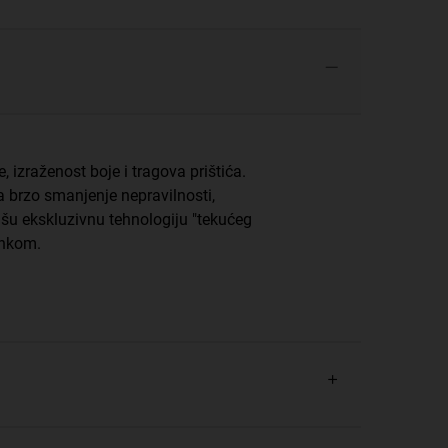
, izraženost boje i tragova prištića.
a brzo smanjenje nepravilnosti,
našu ekskluzivnu tehnologiju "tekućeg
inkom.