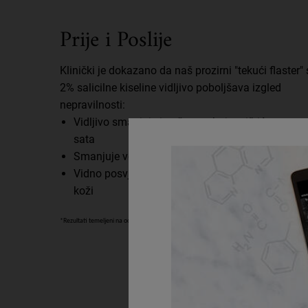
Prije i Poslije
Klinički je dokazano da naš prozirni "tekući flaster" 
2% salicilne kiseline vidljivo poboljšava izgled
nepravilnosti:
Vidljivo smanjuje izraženost boje prištića unutar
sata
Smanjuje veličinu prištića unutar 24 sata
Vidno posvjetljuje tragove nakon nepravilnosti n
koži
*Rezultati temeljeni na ocjeni stručnjaka u 4-tjednom kliničkom ispitivanju.