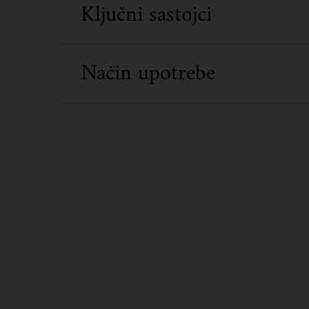
Ključni sastojci
Način upotrebe
Before and After