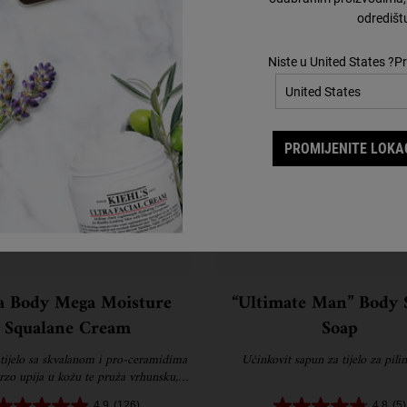
odredišt
Niste u United States ?Pr
PROMIJENITE LOKAC
a Body Mega Moisture
“Ultimate Man” Body 
Squalane Cream
Soap
tijelo sa skvalanom i pro-ceramidima
Učinkovit sapun za tijelo za pili
brzo upija u kožu te pruža vrhunsku,
dugotrajnu hidrataciju.
4.9
(126)
4.8
(5)