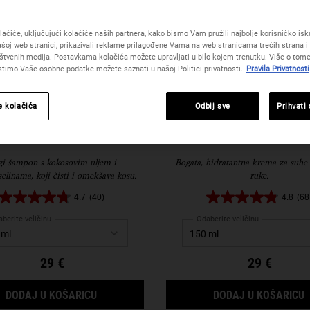
ačiće, uključujući kolačiće naših partnera, kako bismo Vam pružili najbolje korisničko iskus
šoj web stranici, prikazivali reklame prilagođene Vama na web stranicama trećih strana i 
štvenih medija. Postavkama kolačića možete upravljati u bilo kojem trenutku. Više o tome
istimo Vaše osobne podatke možete saznati u našoj Politici privatnosti.
Pravila Privatnosti
e kolačića
Odbij sve
Prihvati
mino Acid Shampoo
Ultimate Strength Hand
gi šampon s kokosovim uljem i
Bogata, hidratantna krema za suhe 
elinama, koji čisti i omekšava kosu.
ruke.
4.7
(40)
4.8
(68
berite veličinu
Odaberite veličinu
29 €
29 €
AMINO ACID SHAMPOO
DODAJ U KOŠARICU
DODAJ U KOŠARICU