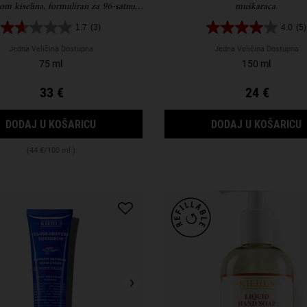
om kiselina, formuliran za 96-satnu
muškaraca.
mirisa i smanjenje osjećaja nelagode
1.7
(3)
4.0
(5)
uzrokovane trenjem.
Jedna Veličina Dostupna
Jedna Veličina Dostupna
75 ml
150 ml
33 €
24 €
OVER & UNDER CREAM-TO-POWDER DEODOR
DODAJ U KOŠARICU
DODAJ U KOŠARICU
(44 €/100 ml.)