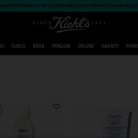
IMALNU POTROŠNJU OD 79€ UZ ODGOVARAJUĆI KOD DOBIVATE POKLONE 🎁
KUP
CI
TIJELO
KOSA
POKLONI
USLUGE
SAVJETI
PONU