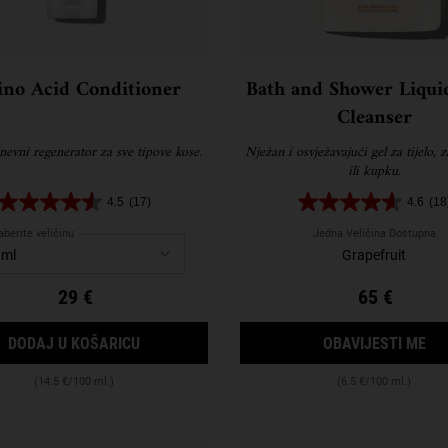
no Acid Conditioner
Bath and Shower Liqui
Cleanser
nevni regenerator za sve tipove kose.
Nježan i osvježavajući gel za tijelo, z
ili kupku.
4.5
(17)
4.6
(18
berite veličinu
Jedna Veličina Dostupna
Grapefruit
29 €
65 €
AMINO ACID CONDITIONER
KA
DODAJ U KOŠARICU
OBAVIJESTI ME
(14.5 €/100 ml.)
(6.5 €/100 ml.)