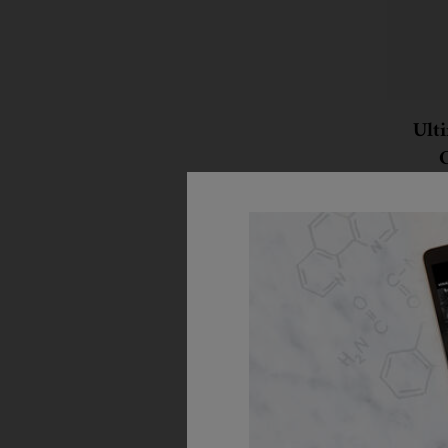
Ult
Krema 
Oda