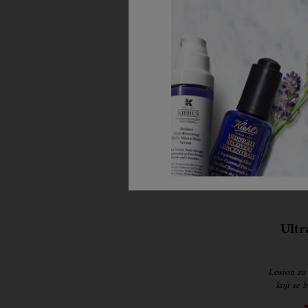
Ultr
Losion za 
koji se 