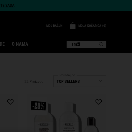
ITE SADA
MOJA KOŠARICA
0
MOJ RAČUN
0 PROIZVOD
DE
O NAMA
Traži
Poredaj po
22 Proizvodi