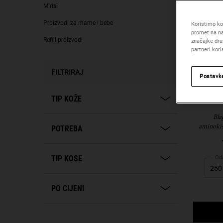
Mirisi
Proizvodi za mame i bebe
Koristimo kol
promet na na
Refill proizvodi
značajke dru
partneri kor
FILTRIRAJ
Postavk
A
TIP KOŽE
Bla
aminokis
POTREBA
TIP KOSE
Oda
PO CIJENI