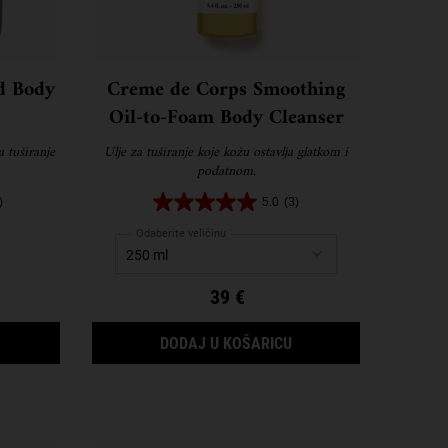
d Body
Creme de Corps Smoothing
Oil-to-Foam Body Cleanser
a tuširanje
Ulje za tuširanje koje kožu ostavlja glatkom i
podatnom.
)
5.0
(3)
Odaberite veličinu
39 €
DA BATH AND SHOWER LIQUID BODY CLEANSER BUDE DOSTUPAN
CREME DE CORPS SMO
DODAJ U KOŠARICU