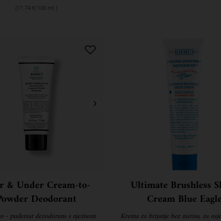
(11.74 €/100 ml.)
r & Under Cream-to-
Ultimate Brushless S
Powder Deodorant
Cream Blue Eagl
o - puderast dezodorans s nježnom
Krema za brijanje bez mirisa, za osje