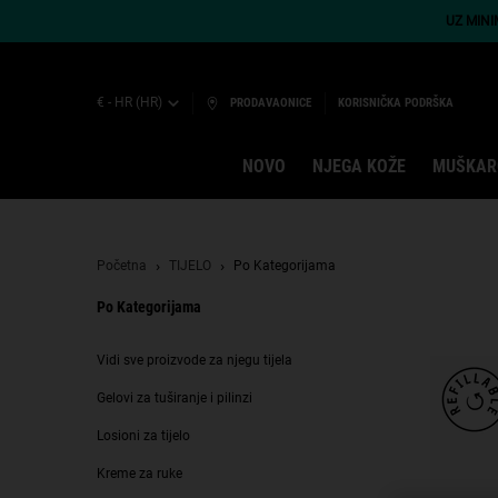
UZ MIN
€ - HR (HR)
PRODAVAONICE
KORISNIČKA PODRŠKA
NOVO
NJEGA KOŽE
MUŠKAR
Main content
Početna
TIJELO
Po Kategorijama
Po Kategorijama
Po kategorijama
Vidi sve proizvode za njegu tijela
Gelovi za tuširanje i pilinzi
Losioni za tijelo
Kreme za ruke