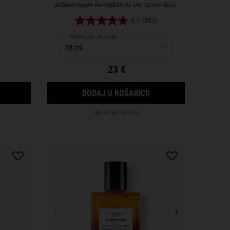
jedinstvenom formulom za sve tipove kože.
4.7
(761)
Odaberite veličinu
23 €
ANT
ULTIMATE BRUSHLESS SHAVE CREAM BLUE EAGLE
ULTRA FACIAL CREAM
DODAJ U KOŠARICU
(82.14 €/100 ml.)