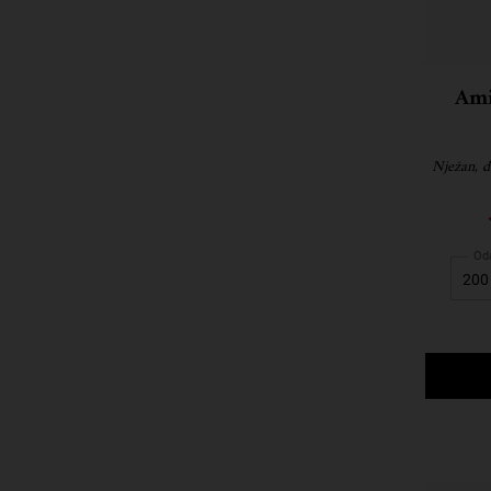
Ami
Nježan, d
Oda