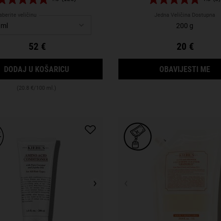
berite veličinu
Jedna Veličina Dostupna
200 g
52 €
20 €
ULTRA BODY MEGA MOISTURE SQUALANE C
KA
DODAJ U KOŠARICU
OBAVIJESTI ME
(20.8 €/100 ml.)