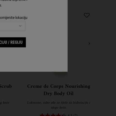
u.
omijenite lokaciju
IJU / REGIJU
Scrub
Creme de Corps Nourishing
Dry Body Oil
ng kože
Luksuzno, suho ulje za tijelo za hidrataciju i
njegu kože.
4.3
(7)