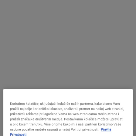
29 €
20 €
AMINO ACID SHAMPOO
KADA LI
DODAJ U KOŠARICU
OBAVIJESTI ME
(11.74 €/100 ml.)
(10 €/100 ml.)
Koristimo kolačiće, uključujući kolačiće naših partnera, kako bismo Vam
Ultra Facial Cream
Nourishing Olive Fruit Oil
pružili najbolje korisničko iskustvo, analizirali promet na našoj web stranici,
prikazivali reklame prilagođene Vama na web stranicama trećih strana i
Conditioner
pružali značajke društvenih medija. Postavkama kolačića možete upravljati
Naša najprodavanija krema za lice s
Regenerator lagane teksture za suhu kosu.
u bilo kojem trenutku. Više o tome kako mi i naši partneri koristimo Vaše
jedinstvenom formulom za sve tipove
osobne podatke možete saznati u našoj Politici privatnosti.
Pravila
kože.
Privatnosti