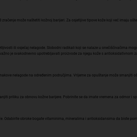
račenje može naštetiti kožnoj barijeri. Za osjetljive tipove kože koji već imaju oš
etljivosti ili osjećaj nelagode. Slobodni radikali koji se nalaze u onečišćivačima m
važno je svakodnevno upotrebljavati proizvode za njegu kože s antioksidativnom za
ge znakove nelagode na određenim područjima. Vrijeme za opuštanje može smanjiti oš
iti priliku za obnovu kožne barijere. Pobrinite se da imate vremena za odmor i sp
e. Odabirite obroke bogate vitaminima, mineralima i antioksidansima da biste pomo