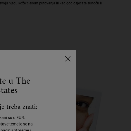
svoju njegu kože tijekom putovanja ili kad god osjećate suhoću ili
ste u The
tates
e treba znati:
azani su u EUR.
tave temelje se na
načinu otpreme i