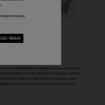
u.
omijenite lokaciju
IJU / REGIJU
?
ili samo ponekad osjećate nelagodu, važno je brinuti se o
hidratizirajte je s pomoću hidratantnih seruma, krema ili
oći smanjiti vidljivo crvenilo na koži još su jedan način
osjetljivosti kože, potražite proizvode koji s vremenom