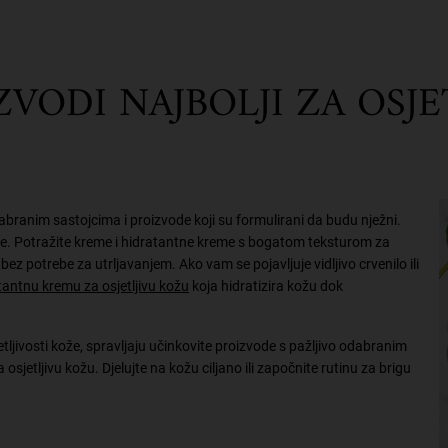
ZVODI NAJBOLJI ZA OSJ
odabranim sastojcima i proizvode koji su formulirani da budu nježni.
že. Potražite kreme i hidratantne kreme s bogatom teksturom za
bez potrebe za utrljavanjem. Ako vam se pojavljuje vidljivo crvenilo ili
tantnu kremu za osjetljivu kožu
koja hidratizira kožu dok
etljivosti kože, spravljaju učinkovite proizvode s pažljivo odabranim
sjetljivu kožu. Djelujte na kožu ciljano ili započnite rutinu za brigu