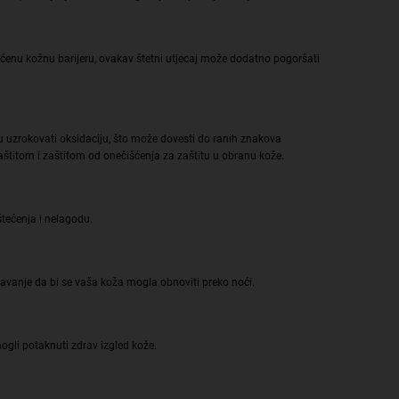
tećenu kožnu barijeru, ovakav štetni utjecaj može dodatno pogoršati
ogu uzrokovati oksidaciju, što može dovesti do ranih znakova
štitom i zaštitom od onečišćenja za zaštitu u obranu kože.
tećenja i nelagodu.
avanje da bi se vaša koža mogla obnoviti preko noći.
gli potaknuti zdrav izgled kože.