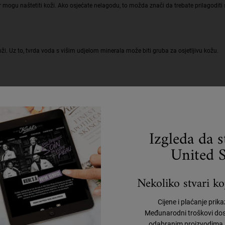
 mogu naštetiti koži. Ako osjećate nelagodu, to možda znači da trebate prilagoditi 
ži. Uz to, tvrda voda s višim udjelom minerala može biti gruba za osjetljivu kožu.
Izgleda da 
United S
ike osjetljive kože?
Nekoliko stvari koj
ti kao što su crvenilo i suhoća, ali i osjećaj nelagode. Ti znakovi često
može uzrokovati jaču osjetljivost kože na štetne utjecaje.
Cijene i plaćanje prik
itak vode i mogu rezultirati dehidracijom kože. Zdrava kožna barijera
Međunarodni troškovi dos
j nelagode, istovremeno osnažujući obranu kože od vanjskih štetnih
odabranim proizvodima, 