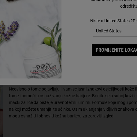
odredišt
Niste u United States ?Pr
PROMIJENITE LOKAC
Kako se brinuti o osjetljivoj koži
Neovisno o tome pojavljuju li vam se jasni znakovi osjetljivosti kože 
tome i pomoći u osnaživanju kožne barijere. Brinite se o suhoj koži i 
maski za lice da biste je uravnotežili i umirili. Formule koje mogu pom
na koji možete umanjiti te učinke. Osim uklanjanja vidljivih znakova 
mogu osnažiti i obnoviti kožnu barijeru za zdraviji izgled.