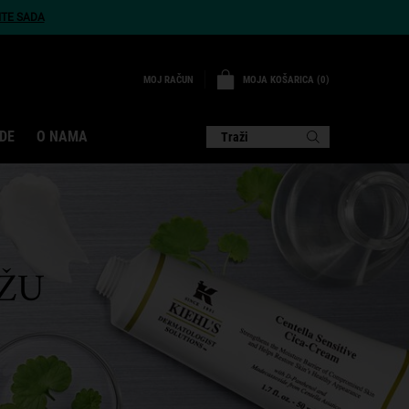
ITE SADA
MOJA KOŠARICA
0
MOJ RAČUN
0 PROIZVOD
DE
O NAMA
Traži
OŽU