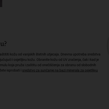
žu?
aštititi kožu od vanjskih štetnih utjecaja. Dnevna upotreba sredstva
jučujući i osjetljivu kožu. Obranite kožu od UV zračenja, čak i kad je
 formulu koja pruža i zaštitu od onečišćenja za obranu od slobodnih
ete isprobati i
sredstvo za sunčanje na bazi minerala za osjetljivu