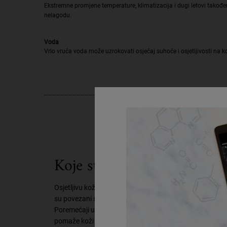
Ekstremne promjene temperature, klimatizacija i dugi letovi također
nelagodu.
Voda
Vrlo vruća voda može uzrokovati osjećaj suhoće i osjetljivosti na ko
Koje su najčešće karakterist
Osjetljivu kožu karakteriziraju vidljivi znakovi osjetljivos
su povezani sa smanjenom funkcijom kožne barijere, što 
Poremećaji u kožnoj barijeri često uzrokuju prevelik gub
pomaže koži zadržati vlagu i spriječiti suhoću i osjeća