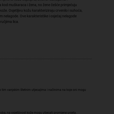
ena kod muškaraca i žena, no žene češće primjećuju
ože. Osjetljivu kožu karakteriziraju crvenilo i suhoća,
jem nelagode. Ove karakteristike i osjećaj nelagode
ručjima lica.
še o tim vanjskim štetnim utjecajima i načinima na koje oni mogu
oba, na osjetljivost kože mogu utjecati promjene uvjeta.