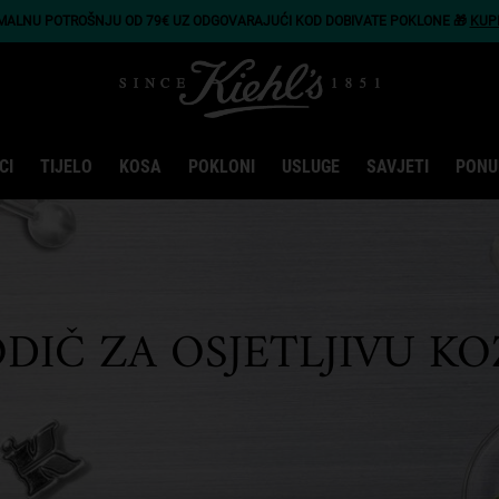
IMALNU POTROŠNJU OD 79€ UZ ODGOVARAJUĆI KOD DOBIVATE POKLONE 🎁
KUP
CI
TIJELO
KOSA
POKLONI
USLUGE
SAVJETI
PONU
DIČ ZA OSJETLJIVU K