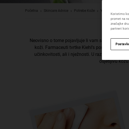
Početna
Skincare Advice
Potrebe Kože
Your Ultimate Guid
Koristimo kol
promet na na
značajke dru
partneri kor
Neovisno o tome pojavljuje li vam se osjetljivost 
Postavk
koži. Farmaceuti tvrtke Kiehl’s posvećeni su s
učinkovitosti, ali i nježnosti. U razvoju proizv
osjetljivu kožu