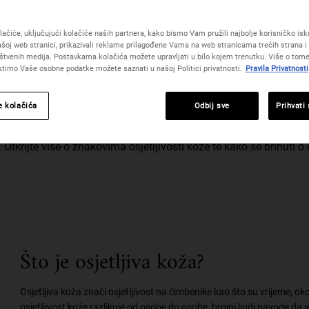
e To Sensitive Skin
ačiće, uključujući kolačiće naših partnera, kako bismo Vam pružili najbolje korisničko iskus
šoj web stranici, prikazivali reklame prilagođene Vama na web stranicama trećih strana i 
štvenih medija. Postavkama kolačića možete upravljati u bilo kojem trenutku. Više o tome
istimo Vaše osobne podatke možete saznati u našoj Politici privatnosti.
Pravila Privatnosti
na proizvode za njegu kože povremeno ili imate dugotrajno crveni
e kolačića
Odbij sve
Prihvati
tvaranju formula za njegu osjetljive kože. Kad razvijamo svoje fo
oda za njegu osjetljive kože idemo korak dalje ispitivanjem svoje
. Otkrijte više o znakovima osjetljivosti kože te kako se brinuti o nj
Što je osjetljiva koža?
Osjetljiva koža znači osjetljivost na čimbenike kao što su vrijeme, oko
osjetljivost kože razlikuje od osobe do osobe, brojni ljudi navode da j