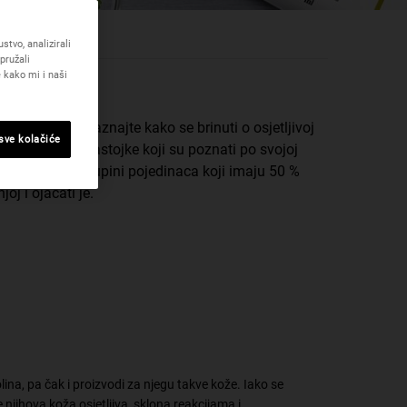
tvo, analizirali
pružali
 kako mi i naši
lo i suhoću, saznajte kako se brinuti o osjetljivoj
 sve kolačiće
rmule biramo sastojke koji su poznati po svojoj
g portfelja na skupini pojedinaca koji imaju 50 %
oj i ojačati je.
lina, pa čak i proizvodi za njegu takve kože. Iako se
e njihova koža osjetljiva, sklona reakcijama i