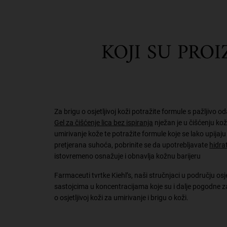
KOJI SU PROI
Za brigu o osjetljivoj koži potražite formule s pažljivo 
Gel za čišćenje lica bez ispiranja
nježan je u čišćenju ko
umirivanje kože te potražite formule koje se lako upijaju 
pretjerana suhoća, pobrinite se da upotrebljavate
hidra
istovremeno osnažuje i obnavlja kožnu barijeru
Farmaceuti tvrtke Kiehl’s, naši stručnjaci u području osj
sastojcima u koncentracijama koje su i dalje pogodne za o
o osjetljivoj koži za umirivanje i brigu o koži.