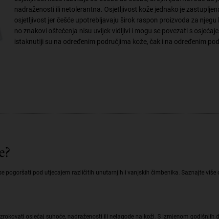
nadraženosti ili netolerantna. Osjetljivost kože jednako je zastuplj
osjetljivost jer češće upotrebljavaju širok raspon proizvoda za njegu k
no znakovi oštećenja nisu uvijek vidljivi i mogu se povezati s osjeća
istaknutiji su na određenim područjima kože, čak i na određenim pod
e?
 se pogoršati pod utjecajem različitih unutarnjih i vanjskih čimbenika. Saznajte vi
zrokovati osjećaj suhoće, nadraženosti ili nelagode na koži. S izmjenom godišnjih d