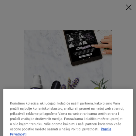
UZ MINIMALNU POTROŠNJU OD 79€ UZ ODGOVARAJUĆI KOD
DOBIVATE POKLONE 🎁
KUPITE SADA
0
MOJA
0 PROIZVOD
PRODAVAONICE
KOŠARICA
Traži
Main content
Nisu pronađeni rezultati
Preporučene formule
Koristimo kolačiće, uključujući kolačiće naših partnera, kako bismo Vam
pružili najbolje korisničko iskustvo, analizirali promet na našoj web stranici,
Izgleda da ste u The United States
prikazivali reklame prilagođene Vama na web stranicama trećih strana i
pružali značajke društvenih medija. Postavkama kolačića možete upravljati
u bilo kojem trenutku. Više o tome kako mi i naši partneri koristimo Vaše
Creamy Eye
Ultra Facial
Midnight
Calendula
osobne podatke možete saznati u našoj Politici privatnosti.
Pravila
Niste u United States ?Promijenite lokaciju
Privatnosti