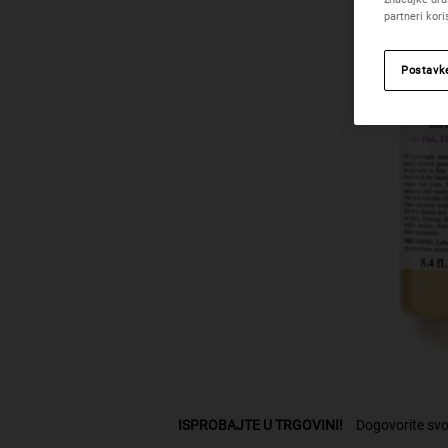
partneri kor
Postavk
PDP Find A Store Section
ISPROBAJTE U TRGOVINI!
Dogovorite svo