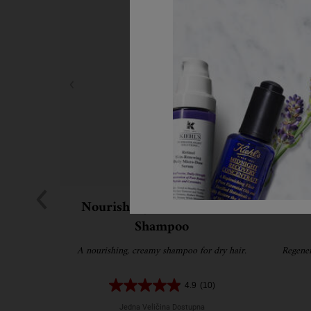
Nourishing Olive Fruit Oil
Ri
Shampoo
A nourishing, creamy shampoo for dry hair.
Regener
4.9
(10)
Jedna Veličina Dostupna