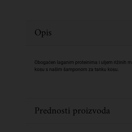
PDP Sections Accordion
Opis
Obogaćen laganim proteinima i uljem rižinih m
kosu s našim šamponom za tanku kosu.
Prednosti proizvoda