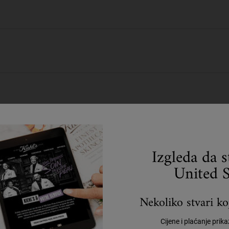
Sigurnosne informacije
slučaju dodira s očima, odmah temeljito isprati. Čuvati izvan dohvata dje
Izgleda da 
United S
Upotpunite svoju rutinu
Nekoliko stvari koj
Cijene i plaćanje prik