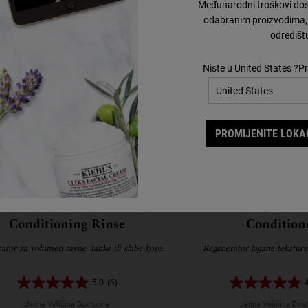
Međunarodni troškovi dos
odabranim proizvodima, 
odredišt
Niste u United States ?Pr
PROMIJENITE LOKAC
ce and Wheat Volumizing
Nourishing Olive 
Conditioning Rinse
Condition
ator za volumen ravne, tanke ili slabe kose.
Regenerator lagane teksture
5.0
(5)
Jedna Veličina Dostupna
Jedna Veličina Dos