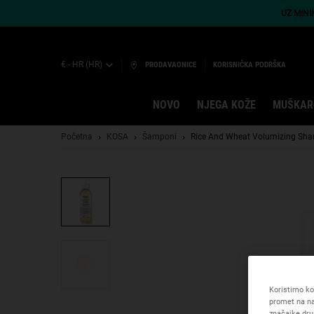
UZ MIN
€ - HR (HR)
PRODAVAONICE
KORISNIČKA PODRŠKA
NOVO
NJEGA KOŽE
MUŠKAR
Main content
Početna
KOSA
Šamponi
Rice And Wheat Volumizing Sh
Koristimo kol
promet na na
značajke dru