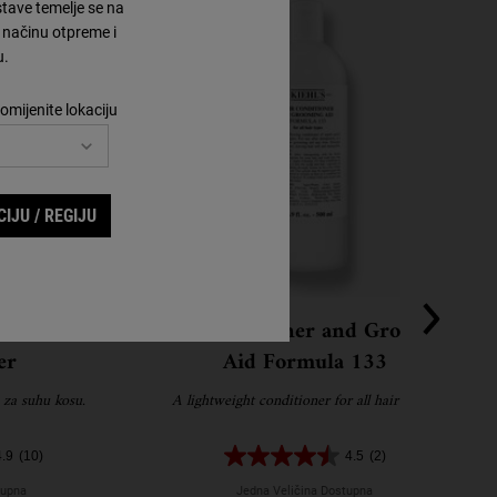
tave temelje se na
načinu otpreme i
u.
omijenite lokaciju
IJU / REGIJU
Fruit Oil
Hair Conditioner and Grooming
er
Aid Formula 133
 za suhu kosu.
A lightweight conditioner for all hair types.
4.9
(10)
4.5
(2)
tupna
Jedna Veličina Dostupna