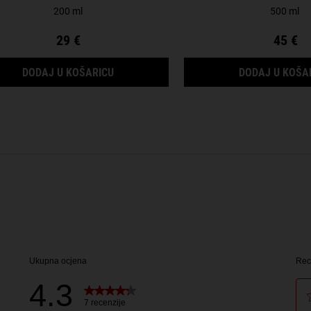
200 ml
500 ml
29 €
45 €
RUIT OIL SHAMPOO
RICE AND WHEAT VOLUMIZING CONDITION
DODAJ U KOŠARICU
DODAJ U KOŠA