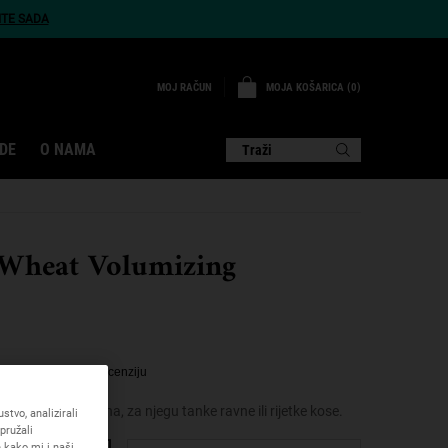
ITE SADA
MOJA KOŠARICA
0
MOJ RAČUN
0 PROIZVOD
DE
O NAMA
Traži
 Wheat Volumizing
4.3
(7)
Napišite recenziju
većanje volumena, za njegu tanke ravne ili rijetke kose.
tvo, analizirali
pružali
 kako mi i naši