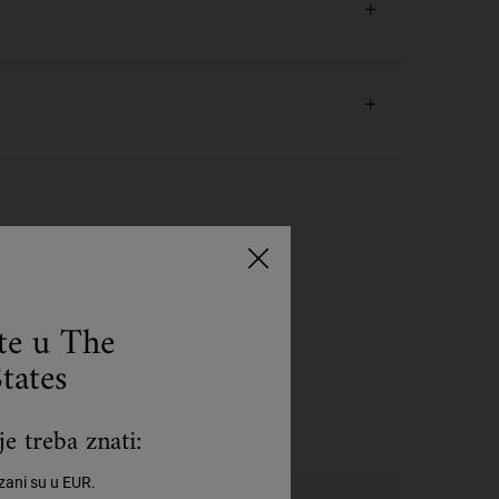
ce.
ste u The
tates
e treba znati:
azani su u EUR.