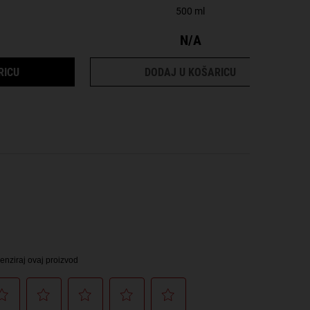
500 ml
N/A
ING RINSE
NOURISHING OLIVE FRUIT OIL CONDITIONER
HAIR CONDITIO
RICU
DODAJ U KOŠARICU