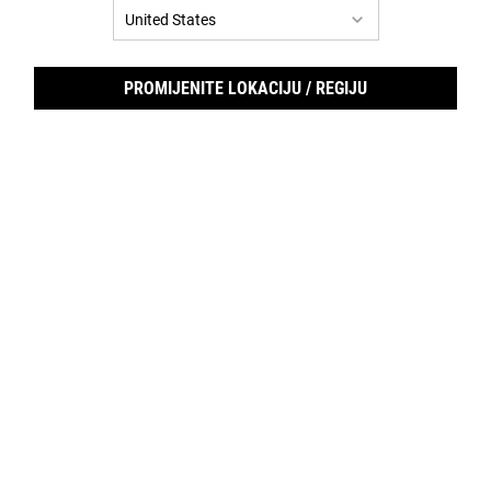
UZORCI
PROMIJENITE LOKACIJU / REGIJU
Footer navigation
SLUŽBA ZA KORISNIKE
O KIEHL'SU
Pošaljite nam e-mail
Savjeti o njezi kože
+385 (0)72 602 028
Filantropija
Pronađite prodajno mjesto
Najčešća pitanja
E-MAIL PRIJAVA
(*)
Required
Prijava putem e-maila
*