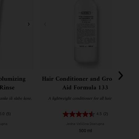
olumizing
Hair Conditioner and Grooming
Rinse
Aid Formula 133
nke ili slabe kose.
A lightweight conditioner for all hair types.
5.0
(5)
4.5
(2)
tupna
Jedna Veličina Dostupna
500 ml