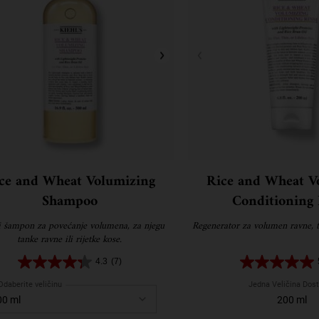
ce and Wheat Volumizing
Rice and Wheat V
Shampoo
Conditioning 
 šampon za povećanje volumena, za njegu
Regenerator za volumen ravne, ta
tanke ravne ili rijetke kose.
4.3
(7)
Odaberite veličinu
Jedna Veličina Dos
200 ml