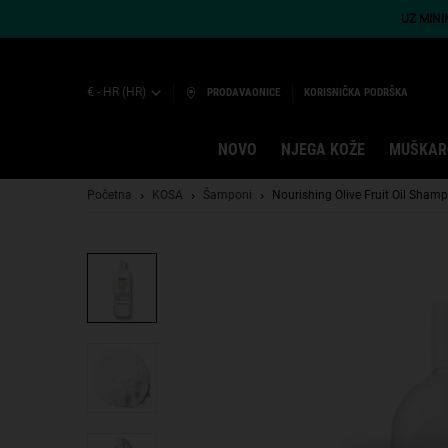
UZ MIN
€ - HR (HR)
PRODAVAONICE
KORISNIČKA PODRŠKA
NOVO
NJEGA KOŽE
MUŠKAR
Main content
Početna
KOSA
Šamponi
Nourishing Olive Fruit Oil Sham