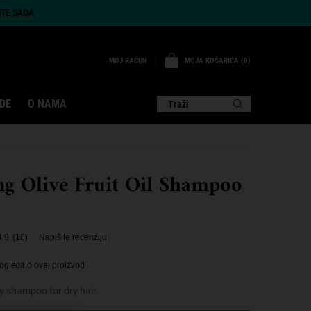
ITE SADA
MOJA KOŠARICA
0
MOJ RAČUN
0 PROIZVOD
DE
O NAMA
Traži
ng Olive Fruit Oil Shampoo
4.9
(10)
Napišite recenziju
ogledalo ovaj proizvod
y shampoo for dry hair.