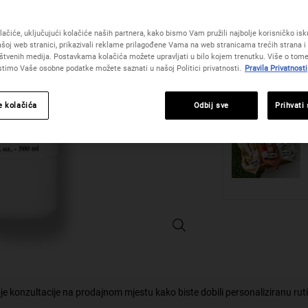
One veličinu only
Read
10
Reviews.
ačiće, uključujući kolačiće naših partnera, kako bismo Vam pružili najbolje korisničko iskus
Poveznica
šoj web stranici, prikazivali reklame prilagođene Vama na web stranicama trećih strana i 
za
Količina
štvenih medija. Postavkama kolačića možete upravljati u bilo kojem trenutku. Više o tome
istu
istimo Vaše osobne podatke možete saznati u našoj Politici privatnosti.
Pravila Privatnosti
−
+
stranicu.
e kolačića
Odbij sve
Prihvati
Nourishing Olive Fruit Oil Shampoo
je konzultacije na prodajnom mjestu kako biste dobili personaliziranu rut