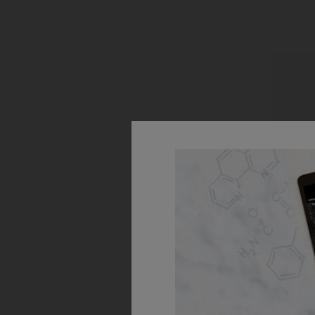
Nour
A nouris