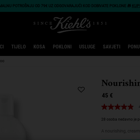
IMALNU POTROŠNJU OD 79€ UZ ODGOVARAJUĆI KOD DOBIVATE POKLONE 🎁
KUP
CI
TIJELO
KOSA
POKLONI
USLUGE
SAVJETI
PONU
poo
Nourishi
45 €
4.9
od
5
28 osoba nedavno je p
zvjezdica,
prosječna
A nourishing, cream
vrijednost
ocjene.