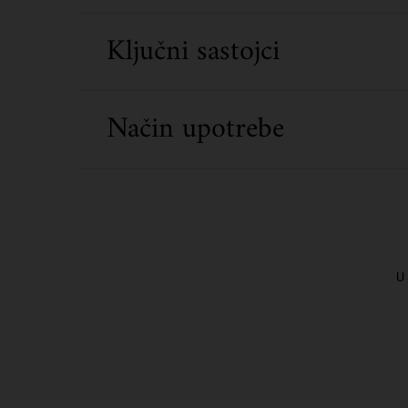
Ključni sastojci
Način upotrebe
U 
PDP Routine Section