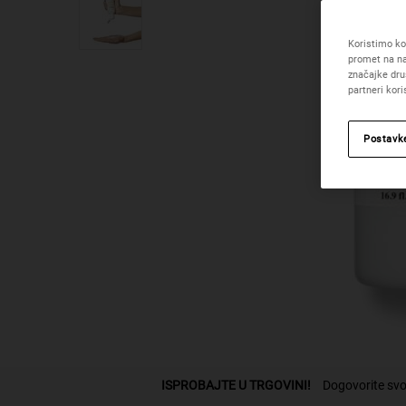
Koristimo kol
promet na na
značajke dru
partneri kor
Postavk
PDP Find A Store Section
ISPROBAJTE U TRGOVINI!
Dogovorite svo