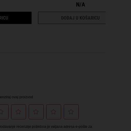
N/A
RICE AND WHEAT VOLUMIZING CONDITIONING RINSE
HAIR CONDITIO
RICU
DODAJ U KOŠARICU