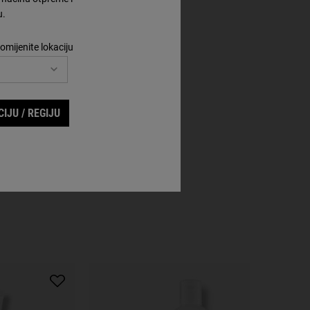
u.
)
omijenite lokaciju
IJU / REGIJU
OURISHING OLIVE FRUIT OIL CONDITIONER