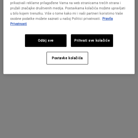
prikazivali reklame prilagođene Vama na web stranicama trećih strana i
pružali značajke društvenih medija. Postavkama kolačića možete upravljati
Ultra Facial Cream SPF 30
Ultimate Razor Burn & Bump
u bilo kojem trenutku. Više o tome kako mi i naši partneri koristimo Vaše
Relief
osobne podatke možete saznati u našoj Politici privatnosti.
Pravila
Dnevna hidratantna krema sa zaštitnim
Muška krema nakon brijanja protiv
Privatnosti
PROMIJENITE LOKACIJU / REGIJU
faktorom 30, koja umiruje i hidratizira
uraslih dlaka i oštećenja, za trenutno
kožu.
olakšanje nakon brijanja.
4.2
(81)
4.7
(6)
Odbij sve
Prihvati sve kolačiće
Jedna Veličina Dostupna
Jedna Veličina Dostupna
50 ml
75 ml
Postavke kolačića
39 €
32 €
ULTRA FACIAL CREAM SPF 30
ULTIMA
DODAJ U KOŠARICU
DODAJ U KOŠARICU
(78 €/100 ml.)
(42.67 €/100 ml.)
Preporučene formule