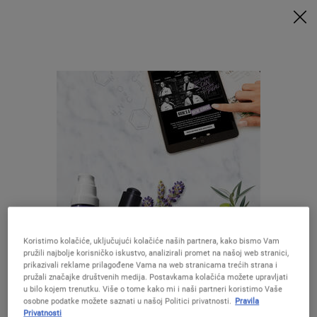
UZ MINIMALNU POTROŠNJU OD 79€ UZ ODGOVARAJUĆI KOD
DOBIVATE POKLONE 🎁
KUPITE SADA
0
MOJA
0 PROIZVOD
PRODAVAONICE
KOŠARICA
Traži
Main content
Nisu pronađeni rezultati
Preporučene formule
Koristimo kolačiće, uključujući kolačiće naših partnera, kako bismo Vam
pružili najbolje korisničko iskustvo, analizirali promet na našoj web stranici,
Izgleda da ste u The United States
prikazivali reklame prilagođene Vama na web stranicama trećih strana i
pružali značajke društvenih medija. Postavkama kolačića možete upravljati
u bilo kojem trenutku. Više o tome kako mi i naši partneri koristimo Vaše
Creamy Eye
Ultra Facial
Calendula
Midnight
osobne podatke možete saznati u našoj Politici privatnosti.
Pravila
Niste u United States ?Promijenite lokaciju
Privatnosti