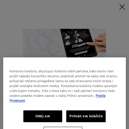
UZ MINIMALNU POTROŠNJU OD 79€ UZ ODGOVARAJUĆI KOD
DOBIVATE POKLONE 🎁
KUPITE SADA
0
MOJA
0 PROIZVOD
PRODAVAONICE
KOŠARICA
Traži
Main content
NATRAG DO POČETNA
Koristimo kolačiće, uključujući kolačiće naših partnera, kako bismo Vam
pružili najbolje korisničko iskustvo, analizirali promet na našoj web stranici,
prikazivali reklame prilagođene Vama na web stranicama trećih strana i
pružali značajke društvenih medija. Postavkama kolačića možete upravljati
u bilo kojem trenutku. Više o tome kako mi i naši partneri koristimo Vaše
28 DANA
BESPLATNA
osobne podatke možete saznati u našoj Politici privatnosti.
Pravila
GARANCIJE
DOSTAVA
Privatnosti
Izgleda da ste u The United States
POSEBNE
POKLONI
Odbij sve
Prihvati sve kolačiće
PONUDE
Niste u United States ?Promijenite lokaciju