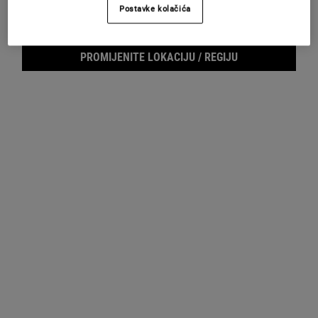
Postavke kolačića
UZORCI
PROMIJENITE LOKACIJU / REGIJU
Footer navigation
SLUŽBA ZA KORISNIKE
O KIEHL'SU
Pošaljite nam e-mail
Savjeti o njezi kože
+385 (0)72 602 028
Filantropija
Pronađite prodajno mjesto
Najčešća pitanja
E-MAIL PRIJAVA
(*)
Required
Prijava putem e-maila
*