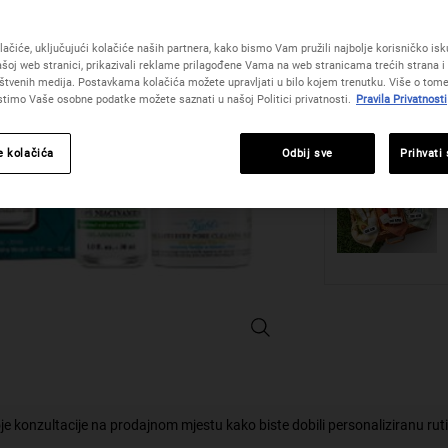
One veličinu only
istu
stranicu.
ačiće, uključujući kolačiće naših partnera, kako bismo Vam pružili najbolje korisničko iskus
šoj web stranici, prikazivali reklame prilagođene Vama na web stranicama trećih strana i 
Količina
štvenih medija. Postavkama kolačića možete upravljati u bilo kojem trenutku. Više o tome
−
+
istimo Vaše osobne podatke možete saznati u našoj Politici privatnosti.
Pravila Privatnosti
e kolačića
Odbij sve
Prihvati
Merry & Matte Oil-Minimizing Essent
je konzultacije na prodajnom mjestu kako biste dobili personaliziranu rut