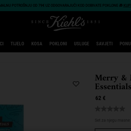
IMALNU POTROŠNJU OD 79€ UZ ODGOVARAJUĆI KOD DOBIVATE POKLONE 🎁
KUP
CI
TIJELO
KOSA
POKLONI
USLUGE
SAVJETI
PONU
Merry & 
Essential
62 €
Nema
vrijednost
ocjene
Set za njegu masne
Poveznica
za