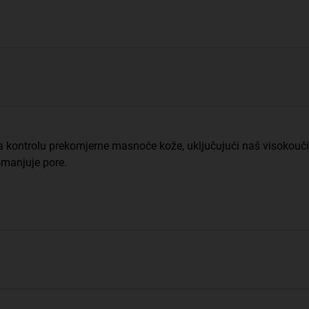
 za kontrolu prekomjerne masnoće kože, uključujući naš visokou
smanjuje pore.