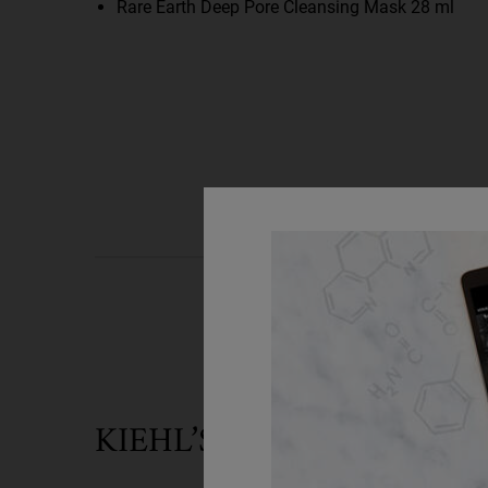
Rare Earth Deep Pore Cleansing Mask 28 ml
KIEHL’S X ICINORI