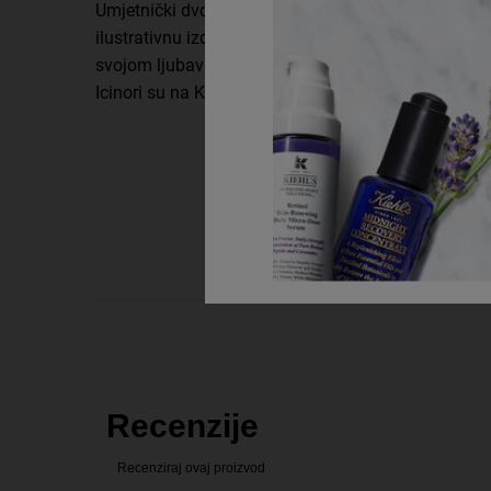
Umjetnički dvojac Mayumi Otero i Raphael Urwiller č
ilustrativnu izdavačku kuću sa sjedištem u Marseil
svojom ljubavlju prema stvaranju prekrasnih radov
Icinori su na Kiehl's proizvode prenijeli osjećaj pra
PDP Reviews