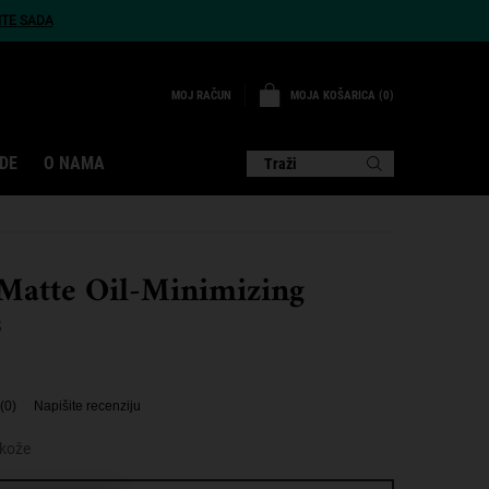
ITE SADA
MOJA KOŠARICA
0
MOJ RAČUN
0 PROIZVOD
DE
O NAMA
Traži
Matte Oil-Minimizing
s
(0)
Napišite recenziju
 kože