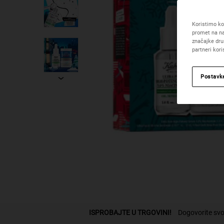
Koristimo kol
promet na na
značajke dru
partneri kor
Postavk
PDP Find A Store Section
ISPROBAJTE U TRGOVINI!
Dogovorite svo