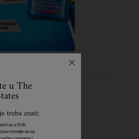
ste u The
tates
e treba znati:
azani su u EUR.
tave temelje se na
načinu otpreme i