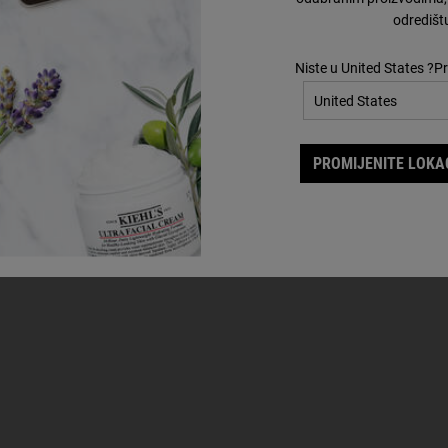
ine Icinori,
odredišt
leu u Francuskoj. Sa
a s dozom fantazije,
Niste u United States ?Pr
ve blagdanske čarolije.
PROMIJENITE LOKAC