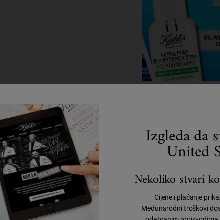
Izgleda da 
United S
Nekoliko stvari koj
Cijene i plaćanje prik
Međunarodni troškovi dos
odabranim proizvodima, 